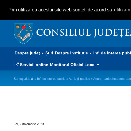
Prin utilizarea acestui site web sunteti de acord sa
utiliza
CONSILIUL JUDEȚ
Despre judeţ
Știri
Despre instituție
Inf. de interes pub
Servicii online
Monitorul Oficial Local
Sunteți aici:
»
Inf. de interes public
»
Achiziții publice
» Anunț - atribuirea contractu
Anunț - atribuirea contractului d
Joi, 2 noiembrie 2023