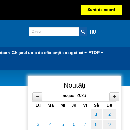
Sunt de acord
HU
ețean
Ghișeul unic de eficiență energetică
ATOP
Noutăți
august 2026
Lu
Ma
Mi
Jo
Vi
Sâ
Du
1
2
3
4
5
6
7
8
9