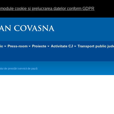
m module cookie si prelucrarea datelor conform GDPR
EAN COVASNA
lic
Press-room
Proiecte
Activitate CJ
Transport public jud
lui de prestări servicii de pază
e prestări servicii de pază