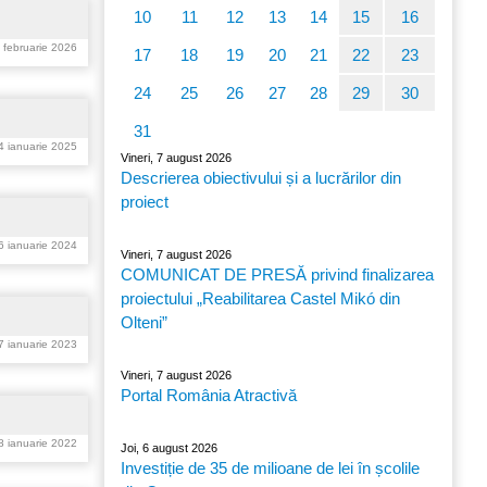
10
11
12
13
14
15
16
2 februarie 2026
17
18
19
20
21
22
23
24
25
26
27
28
29
30
31
14 ianuarie 2025
Vineri, 7 august 2026
Descrierea obiectivului și a lucrărilor din
proiect
16 ianuarie 2024
Vineri, 7 august 2026
COMUNICAT DE PRESĂ privind finalizarea
proiectului „Reabilitarea Castel Mikó din
Olteni”
17 ianuarie 2023
Vineri, 7 august 2026
Portal România Atractivă
18 ianuarie 2022
Joi, 6 august 2026
Investiție de 35 de milioane de lei în școlile