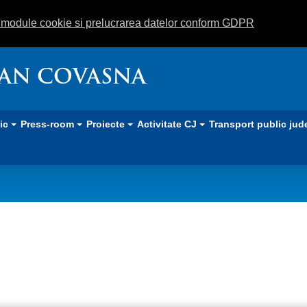
m module cookie si prelucrarea datelor conform GDPR
EAN COVASNA
lic
Press-room
Proiecte
Activitate CJ
Transport public jud