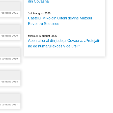
din Covasna
4 februarie 2021
Joi, 6 august 2026
Castelul Mikó din Olteni devine Muzeul
Ecvestru Secuiesc
1 februarie 2020
Miercuri, 5 august 2026
Apel național din județul Covasna: „Protejați-
ne de numărul excesiv de urși!”
4 ianuarie 2019
6 februarie 2018
20 ianuarie 2017