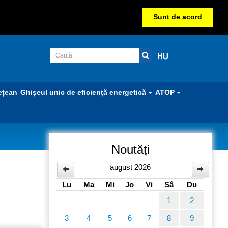
Sunt de acord
HU
ețean
Ghișeul unic de eficiență energetică
ATOP
Noutăți
august 2026
Lu
Ma
Mi
Jo
Vi
Sâ
Du
1
2
3
4
5
6
7
8
9