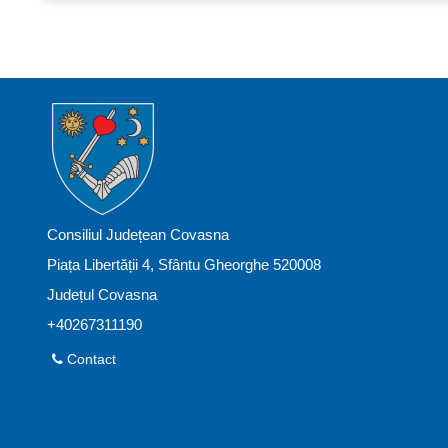
Consiliul Județean Covasna
Piața Libertății 4, Sfântu Gheorghe 520008
Județul Covasna
+40267311190
Contact