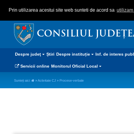
Prin utilizarea acestui site web sunteti de acord sa
utiliza
CONSILIUL JUDEȚ
Despre judeţ
Știri
Despre instituție
Inf. de interes pub
Servicii online
Monitorul Oficial Local
Sunteți aici:
»
Activitate CJ
» Procese-verbale
Procese-verbale