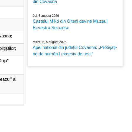
din Covasna
Joi, 6 august 2026
Castelul Mikó din Olteni devine Muzeul
Ecvestru Secuiesc
ovasna;
Miercuri, 5 august 2026
Apel național din județul Covasna: „Protejați-
ițiștilor;
ne de numărul excesiv de urși!”
Doja”
eazul” al