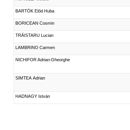
BARTÓK Előd Huba
BORICEAN Cosmin
TRĂISTARU Lucian
LAMBRINO Carmen
NICHIFOR Adrian-Gheorghe
SIMTEA Adrian
HADNAGY István