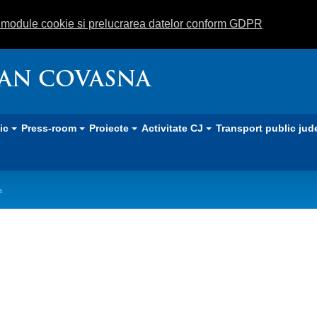
m module cookie si prelucrarea datelor conform GDPR
EAN COVASNA
lic
Press-room
Proiecte
Activitate CJ
Transport public jud
a
ale de Ordine Publică Covasna