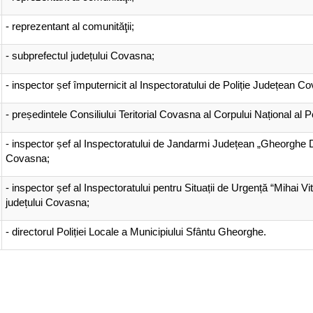
- reprezentant al comunităţii;
- subprefectul județului Covasna;
- inspector șef împuternicit al Inspectoratului de Poliție Județean C
- președintele Consiliului Teritorial Covasna al Corpului Național al Pol
- inspector șef al Inspectoratului de Jandarmi Județean „Gheorghe 
Covasna;
- inspector șef al Inspectoratului pentru Situații de Urgență “Mihai Vit
județului Covasna;
- directorul Poliției Locale a Municipiului Sfântu Gheorghe.