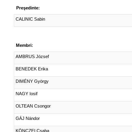
Preşedinte:
CALINIC Sabin
Membri:
AMBRUS József
BENEDEK Erika
DIMÉNY György
NAGY Iosif
OLTEAN Csongor
GÁJ Nándor
KÖNCZEI Csaba