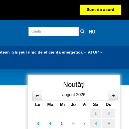
Sunt de acord
HU
ețean
Ghișeul unic de eficiență energetică
ATOP
Noutăți
august 2026
Lu
Ma
Mi
Jo
Vi
Sâ
Du
1
2
3
4
5
6
7
8
9