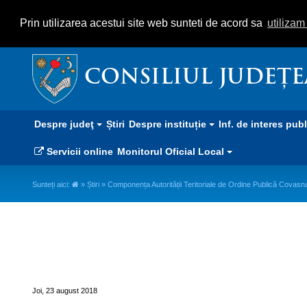
Prin utilizarea acestui site web sunteti de acord sa
utiliza
CONSILIUL JUDEȚ
Despre judeţ
Știri
Despre instituție
Inf. de interes pub
Servicii online
Monitorul Oficial Local
Sunteți aici:
»
Știri
» Componența Autorității Teritoriale de Ordine Publică Covasn
Componența Autorității Teritori
Joi, 23 august 2018