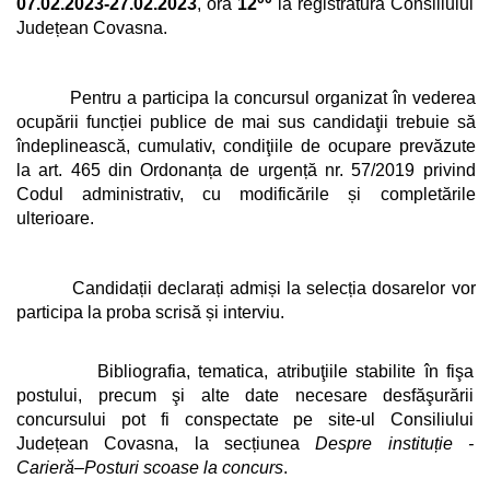
07.02.2023-27.02.2023
, ora
12
la registratura Consiliului
Județean Covasna.
Pentru a participa la concursul organizat în vederea
ocupării funcției publice de mai sus candidaţii trebuie să
îndeplinească, cumulativ, condiţiile de ocupare prevăzute
la art. 465 din Ordonanța de urgență nr. 57/2019 privind
Codul administrativ, cu modificările și completările
ulterioare.
Candidații declarați admiși la selecția dosarelor vor
participa la proba scrisă și interviu.
Bibliografia, tematica, atribuţiile stabilite în fişa
postului, precum şi alte date necesare desfăşurării
concursului pot fi conspectate pe site-ul Consiliului
Județean Covasna, la secțiunea
Despre instituție
-
Carieră–Posturi scoase la concurs
.