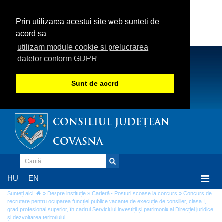
Prin utilizarea acestui site web sunteti de
acord sa
utilizam module cookie si prelucrarea
datelor conform GDPR
Sunt de acord
CONSILIUL JUDEȚEAN
COVASNA
Togg
HU
EN
navi
Sunteți aici:
»
Despre instituție
»
Carieră - Posturi scoase la concurs
» Concurs de
recrutare pentru ocuparea funcției publice vacante de execuție de consilier, clasa I,
grad profesional superior, în cadrul Serviciului investiții și patrimoniu al Direcției juridice
și dezvoltarea teritoriului