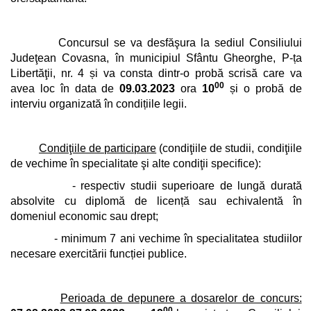
Concursul se va desfăşura la sediul Consiliului
Judeţean Covasna, în municipiul Sfântu Gheorghe, P-ța
Libertăţii, nr. 4 și va consta dintr-o probă scrisă care va
00
avea loc în data de
09.03.2023
ora
10
și o probă de
interviu organizată în condițiile legii.
Condiţiile de participare
(condiţiile de studii, condiţiile
de vechime în specialitate şi alte condiţii specifice):
- respectiv studii superioare de lungă durată
absolvite cu diplomă de licență sau echivalentă în
domeniul economic sau drept;
- minimum 7 ani vechime în specialitatea studiilor
necesare exercitării funcției publice.
Perioada de depunere a dosarelor de concurs:
00