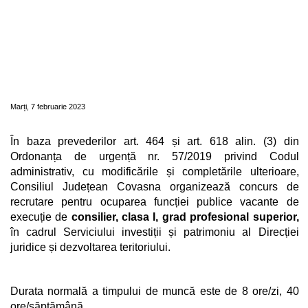
Concurs de recrutare pentru ocuparea
funcției publice vacante de execuție de
consilier, clasa I, grad profesional superior,
în cadrul Serviciului investiții și patrimoniu
al Direcției juridice și dezvoltarea teritoriului
Marți, 7 februarie 2023
În baza prevederilor art. 464 și art. 618 alin. (3) din
Ordonanța de urgență nr. 57/2019 privind Codul
administrativ, cu modificările și completările ulterioare,
Consiliul Județean Covasna organizează concurs de
recrutare pentru ocuparea funcției publice vacante de
execuție de
consilier, clasa I, grad profesional superior,
în cadrul Serviciului investiții și patrimoniu al Direcției
juridice și dezvoltarea teritoriului.
Durata normală a timpului de muncă este de 8 ore/zi, 40
ore/săptămână.