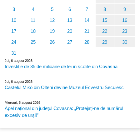
3
4
5
6
7
8
9
10
11
12
13
14
15
16
17
18
19
20
21
22
23
24
25
26
27
28
29
30
31
Joi, 6 august 2026
Investiție de 35 de milioane de lei în școlile din Covasna
Joi, 6 august 2026
Castelul Mikó din Olteni devine Muzeul Ecvestru Secuiesc
Miercuri, 5 august 2026
Apel național din județul Covasna: „Protejați-ne de numărul
excesiv de urși!”