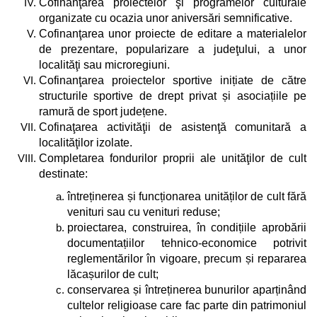
Cofinanţarea proiectelor şi programelor culturale
organizate cu ocazia unor aniversări semnificative.
Cofinanţarea unor proiecte de editare a materialelor
de prezentare, popularizare a judeţului, a unor
localităţi sau microregiuni.
Cofinanţarea proiectelor sportive inițiate de către
structurile sportive de drept privat și asociațiile pe
ramură de sport județene.
Cofinaţarea activităţii de asistenţă comunitară a
localităţilor izolate.
Completarea
fondurilor proprii ale unităţilor de cult
destinate:
întreținerea și funcționarea unităților de cult fără
venituri sau cu venituri reduse;
proiectarea, construirea, în condițiile aprobării
documentațiilor tehnico-economice potrivit
reglementărilor în vigoare, precum și repararea
lăcașurilor de cult;
conservarea și întreținerea bunurilor aparținând
cultelor religioase care fac parte din patrimoniul