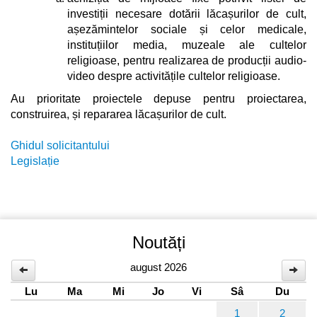
investiții necesare dotării lăcașurilor de cult,
așezămintelor sociale și celor medicale,
instituțiilor media, muzeale ale cultelor
religioase, pentru realizarea de producții audio-
video despre activitățile cultelor religioase.
Au prioritate proiectele depuse pentru proiectarea,
construirea, și repararea lăcașurilor de cult.
Ghidul solicitantului
Legislație
Noutăți
august 2026
Lu
Ma
Mi
Jo
Vi
Sâ
Du
1
2