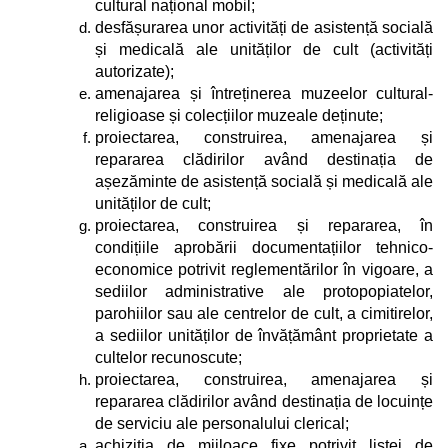
cultural național mobil;
desfășurarea unor activități de asistență socială
și medicală ale unităților de cult (activități
autorizate);
amenajarea și întreținerea muzeelor cultural-
religioase
și colecțiilor muzeale deținute;
proiectarea, construirea, amenajarea și
repararea clădirilor având destinația de
așezăminte de asistență socială și medicală ale
unităților de cult;
proiectarea, construirea și repararea, în
condițiile aprobării documentațiilor tehnico-
economice potrivit reglementărilor în vigoare, a
sediilor administrative ale protopopiatelor,
parohiilor sau ale centrelor de cult, a cimitirelor,
a sediilor unităților de învățământ proprietate a
cultelor recunoscute;
proiectarea, construirea, amenajarea și
repararea clădirilor având destinația de locuințe
de serviciu ale personalului clerical;
achiziția de mijloace fixe potrivit listei de