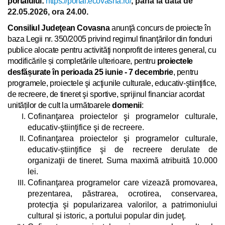
portalului:
https://portal.ecovasna.ro/
, până la data de
22.05.2026, ora 24.00.
Consiliul Judeţean Covasna
anunţă concurs de proiecte în
baza Legii nr. 350/2005 privind regimul finanţărilor din fonduri
publice alocate pentru activităţi nonprofit de interes general, cu
modificările și completările ulterioare, pentru
proiectele
desfășurate în perioada 25 iunie - 7 decembrie
, pentru
programele,
proiectele şi acţiuni
le
culturale
, educativ-ştiinţifice,
de recreere, de tineret şi sportive, sprijinul financiar acordat
unităților de cult la următoarele
domenii
:
Cofinanţarea proiectelor şi programelor culturale,
educativ-ştiinţifice şi de recreere.
Cofinanţarea proiectelor şi programelor culturale,
educativ-ştiinţifice şi de recreere derulate de
organizaţii de tineret. Suma maximă atribuită 10.000
lei.
Cofinanţarea
programelor care vizează promovarea,
prezentarea, păstrarea, ocrotirea, conservarea,
protecţia şi popularizarea valorilor, a patrimoniului
cultural și istoric, a portului popular din judeţ.