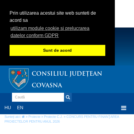
Prin utilizarea acestui site web sunteti de
acord sa
utilizam module cookie si prelucrarea
datelor conform GDPR
Sunt de acord
CONSILIUL JUDEȚEAN
COVASNA
Togg
HU
EN
navi
Sunteți aici:
»
Proiecte
»
Proiecte C.J.
» CONCURS PENTRU FINANŢAREA
PROIECTELOR PENTRU ANUL 2026
CONCURS PENTRU FINANŢAREA