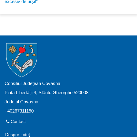
excesiv de urși!”
Consiliul Județean Covasna
Piața Libertății 4, Sfântu Gheorghe 520008
Județul Covasna
+40267311190
Contact
Despre judeţ