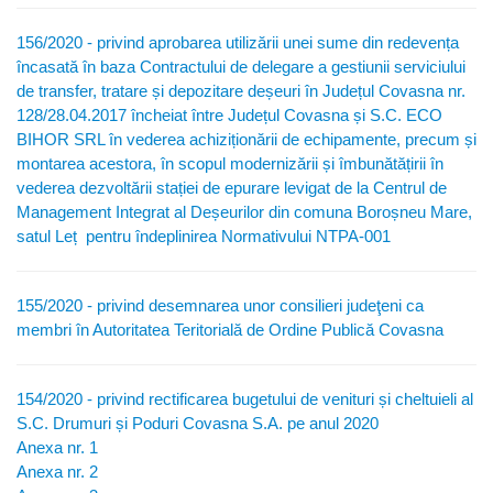
156/2020 - privind aprobarea utilizării unei sume din redevența
încasată în baza Contractului de delegare a gestiunii serviciului
de transfer, tratare și depozitare deșeuri în Județul Covasna nr.
128/28.04.2017 încheiat între Județul Covasna și S.C. ECO
BIHOR SRL în vederea achiziționării de echipamente, precum și
montarea acestora, în scopul modernizării și îmbunătățirii în
vederea dezvoltării stației de epurare levigat de la Centrul de
Management Integrat al Deșeurilor din comuna Boroșneu Mare,
satul Leț pentru îndeplinirea Normativului NTPA-001
155/2020 - privind desemnarea unor consilieri judeţeni ca
membri în Autoritatea Teritorială de Ordine Publică Covasna
154/2020 - privind rectificarea bugetului de venituri și cheltuieli al
S.C. Drumuri și Poduri Covasna S.A. pe anul 2020
Anexa nr. 1
Anexa nr. 2