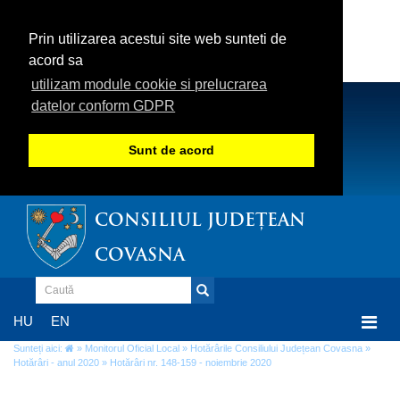
Prin utilizarea acestui site web sunteti de
acord sa
utilizam module cookie si prelucrarea
datelor conform GDPR
Sunt de acord
CONSILIUL JUDEȚEAN
COVASNA
Togg
HU
EN
navi
Sunteți aici:
»
Monitorul Oficial Local
»
Hotărârile Consiliului Județean Covasna
»
Hotărâri - anul 2020
» Hotărâri nr. 148-159 - noiembrie 2020
Hotărâri nr. 148-159 - noiembrie 2020