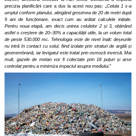
precizia planificării care a dus la acest nou pas: „
Celula 1 s-a
umplut conform planului, atingând grosimea de 20 de metri după
9 ani de funcționare, exact cum au arătat calculele inițiale.
Pentru noua etapă, am decis unirea celulelor 2 și 3, obținând
astfel o creștere de 20–30% a capacității utile, la un volum total
de peste 530.000 mc. Tehnologia este de nivel înalt: deșeurile
nu intră în contact cu solul, fiind izolate prin straturi de argilă și
geomembrană, iar levigatul este tratat prin osmoză inversă. Mai
mult, gazele de metan vor fi colectate prin 18 puțuri și arse
controlat pentru a minimiza impactul asupra mediului.
”