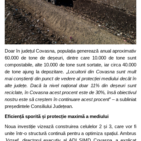
Doar în județul Covasna, populația generează anual aproximativ
60.000 de tone de deșeuri, dintre care 10.000 de tone sunt
compostabile, alte 10.000 de tone sunt sortate, iar circa 40.000
de tone ajung la depozitare. „
Locuitorii din Covasna sunt mult
mai conștienți din punct de vedere al protecției mediului decât în
alte județe. Dacă la nivel național doar 11% din deșeuri sunt
reciclate, în Covasna acest procent este de 30%, însă obiectivul
nostru este să creștem în continuare acest procent
” – a subliniat
președintele Consiliului Județean.
Eficiență sporită și protecție maximă a mediului
Noua investiție vizează construirea celulelor 2 și 3, care vor fi
unite într-o structură continuă pentru a optimiza spațiul. Ambrus
József, directorul executiv al ADI SIMD Covasna, a explicat