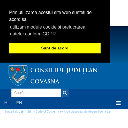
Prin utilizarea acestui site web sunteti de
acord sa
utilizam module cookie si prelucrarea
datelor conform GDPR
Sunt de acord
CONSILIUL JUDEȚEAN
COVASNA
Togg
HU
EN
navi
Sunteți aici:
»
Știri
» Județul Covasna extinde depozitul de deșeuri de la Leț
Județul Covasna extinde depozitul de