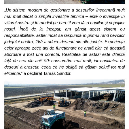
„
Un sistem modern de gestionare a deșeurilor înseamnă mult
mai mult decât o simplă investiție tehnică – este o investiție în
viitorul nostru și în mediul pe care îl vom lăsa copiilor și nepoților
noștri. Încă de la început, am gândit acest sistem cu
responsabilitate, astfel încât să răspundă în primul rând nevoilor
județului nostru, fără a aduce deșeuri din alte județe. Experiența
celor aproape zece ani de funcționare ne arată clar că această
abordare a fost una corectă. Realitatea de astăzi este diferită
față de cea din anii ’90: consumăm mai mult, iar cantitatea de
deșeuri a crescut, ceea ce ne obligă să găsim soluții tot mai
eficiente
.” a declarat Tamás Sándor.