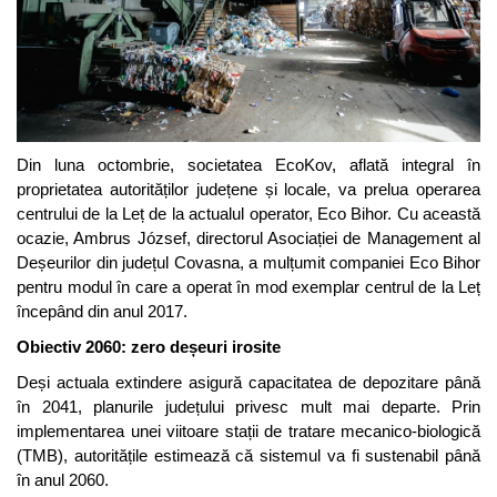
Din luna octombrie, societatea EcoKov, aflată integral în
proprietatea autorităților județene și locale, va prelua operarea
centrului de la Leț de la actualul operator, Eco Bihor. Cu această
ocazie, Ambrus József, directorul Asociației de Management al
Deșeurilor din județul Covasna, a mulțumit companiei Eco Bihor
pentru modul în care a operat în mod exemplar centrul de la Leț
începând din anul 2017.
Obiectiv 2060: zero deșeuri irosite
Deși actuala extindere asigură capacitatea de depozitare până
în 2041, planurile județului privesc mult mai departe. Prin
implementarea unei viitoare stații de tratare mecanico-biologică
(TMB), autoritățile estimează că sistemul va fi sustenabil până
în anul 2060.