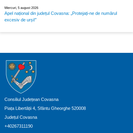
Miercuri, 5 august 2026
Apel național din județul Covasna: „Protejați-ne de numărul
excesiv de urși!”
Consiliul Județean Covasna
Piața Libertății 4, Sfântu Gheorghe 520008
Județul Covasna
+40267311190