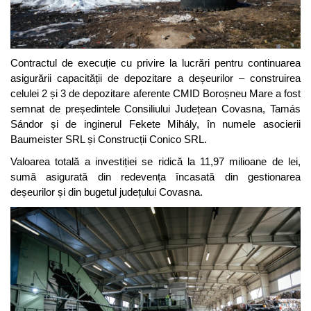
Contractul de execuție cu privire la lucrări pentru continuarea
asigurării capacității de depozitare a deșeurilor – construirea
celulei 2 și 3 de depozitare aferente CMID Boroșneu Mare a fost
semnat de președintele Consiliului Județean Covasna, Tamás
Sándor și de inginerul Fekete Mihály, în numele asocierii
Baumeister SRL și Construcții Conico SRL.
Valoarea totală a investiției se ridică la 11,97 milioane de lei,
sumă asigurată din redevența încasată din gestionarea
deșeurilor și din bugetul județului Covasna.