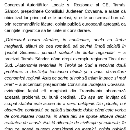
Congresul Autorităților Locale și Regionale al CE, Tamás
Sándor, președintele Consiliului Județean Covasna, a arătat că
obiectivul lor principal este același, și este un semnal bun că,
prin recomandările făcute, opinia publică europeană așteaptă ca
cerințele lingvistice să fie luate în considerare.
„
Obiectivul nostru rămâne, în continuare, acela ca limba
maghiară, alături de cea română, să devină limbă oficială în
Ținutul Secuiesc, primind statutul de limbă regională”
– a
precizat Tamás Sándor, dând drept exemplu regiunea Tirolul de
Sud.
„Autonomia teritorială în Tirolul de Sud a rezolvat două
probleme: a desființat tensiunea etnică și a adus dezvoltare
economică regiunii. Asta ne dorim și noi: să trăim în pace și mai
bine”
– a accentuat președintele Consiliului Județean Covasna,
evidențiind faptul că maghiarii din Transilvania abordează
această problemă cu bună credință.
„Eu așa am învățat că
scopul statului este aceea de a servi cetățenii. Din păcate, noi
observăm contrariul, se aplică standarde duble când este vorba
de comunitatea noastră, în afara țării se spune altceva decât
realitatea de acasă. Există diferențe de civilizație și culturale, în
timp ce acasă suntem considerați ca inamici, opinia publică