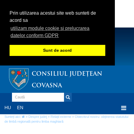
Prin utilizarea acestui site web sunteti de
acord sa
utilizam module cookie si prelucrarea
datelor conform GDPR
Sunt de acord
CONSILIUL JUDEȚEAN
COVASNA
Togg
HU
EN
navi
Sunteți aici:
»
Despre judeţ
»
Relații externe
» Obiectivul nostru: obținerea statutului
de limbă regională pentru limba maghiară
Obiectivul nostru: obținerea statutului de