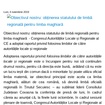
limbă regională pentru limba maghiară
Luni, 4 noiembrie 2019
Obiectivul nostru: obținerea statutului de limbă regională pentru
limba maghiară - Congresul Autorităților Locale și Regionale al
CE a adoptat raportul privind folosirea limbilor de către
autoritățile locale și regionale
Adoptarea raportului privind
folosirea limbilor de către autoritățile
locale și regionale
este o încurajare pentru noi să continuăm
drumul nostru, pentru că direcția este bună, arătând că nu este
un lucru ieșit din comun dacă o minoritate își poate utiliza oficial
limba maternă, iar obiectivul principal este acela ca limba
maghiară, alături de cea română, să devină limbă oficială
regională în Ținutul Secuiesc – au subliniat liderii Consiliului
Județean Covasna la conferința de presă de luni, în cadrul
căreia au anunțat că, la finele lunii octombrie, în cadrul sesiunii
plenare de toamnă, Congresul Autorităților Locale și Regionale al