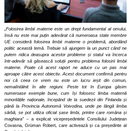
„Folosirea limbii materne este un drept fundamental al omului,
însă nu este mai puțin adevărat că numeroasa state membre
UE consideră folosirea limbii materne o problemă, abordând
politic această temă. Trebuie să ajungem la un punct când ne
putem ridica deasupra acestor probleme și statul va încerca
într-adevăr să găsească soluții pentru problema folosirii limbii
materne. Poate că acest raport ne aduce cu un pas mai
aproape către acest obiectiv. Acest document confirmă pentru
noi că ceea ce vrem nu este un lucru ieșit din comun,
nemaiîntâlnit în alte regiuni. Peste tot în Europa găsim
numeroase exemple bune, cum își folosesc limba maternă
minoritățile naționale, începând de la suedezii din Finlanda și
până la Provincia Autonomă Voivodina, unde pe lângă limba
sârbă, se pot utiliza oficial șase limbi, printre care româna și
maghiara”
– a explicat vicepreședintele Consiliului Județean
Covasna, Grüman Róbert, care activează și ca președinte al