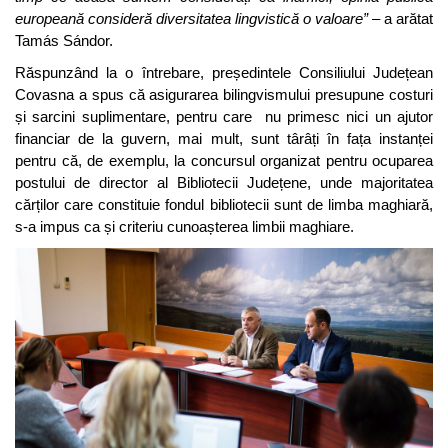
europeană consideră diversitatea lingvistică o valoare”
– a arătat
Tamás Sándor.
Răspunzând la o întrebare, președintele Consiliului Județean
Covasna a spus că asigurarea bilingvismului presupune costuri
și sarcini suplimentare, pentru care nu primesc nici un ajutor
financiar de la guvern, mai mult, sunt târâți în fața instanței
pentru că, de exemplu, la concursul organizat pentru ocuparea
postului de director al Bibliotecii Județene, unde majoritatea
cărților care constituie fondul bibliotecii sunt de limba maghiară,
s-a impus ca și criteriu cunoașterea limbii maghiare.