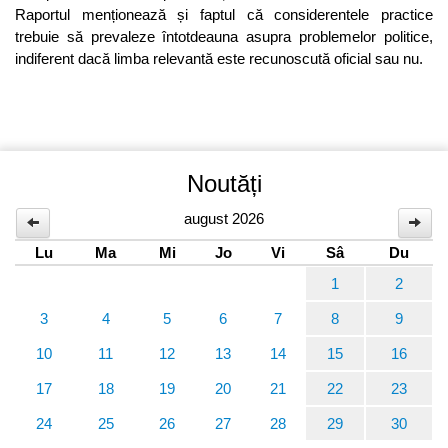
Raportul menționează și faptul că considerentele practice
trebuie să prevaleze întotdeauna asupra problemelor politice,
indiferent dacă limba relevantă este recunoscută oficial sau nu.
Noutăți
august 2026
Lu
Ma
Mi
Jo
Vi
Sâ
Du
1
2
3
4
5
6
7
8
9
10
11
12
13
14
15
16
17
18
19
20
21
22
23
24
25
26
27
28
29
30