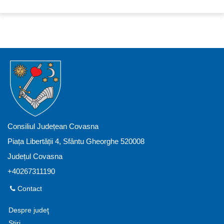
Consiliul Județean Covasna
Piața Libertății 4, Sfântu Gheorghe 520008
Județul Covasna
+40267311190
Contact
Despre judeţ
Știri