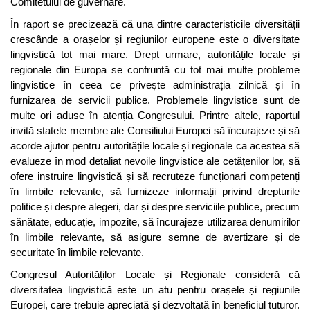
Comitetului de guvernare.
În raport se precizează că una dintre caracteristicile diversității
crescânde a orașelor și regiunilor europene este o diversitate
lingvistică tot mai mare. Drept urmare, autoritățile locale și
regionale din Europa se confruntă cu tot mai multe probleme
lingvistice în ceea ce privește administrația zilnică și în
furnizarea de servicii publice. Problemele lingvistice sunt de
multe ori aduse în atenția Congresului. Printre altele, raportul
invită statele membre ale Consiliului Europei să încurajeze și să
acorde ajutor pentru autoritățile locale și regionale ca acestea să
evalueze în mod detaliat nevoile lingvistice ale cetățenilor lor, să
ofere instruire lingvistică și să recruteze funcționari competenți
în limbile relevante, să furnizeze informații privind drepturile
politice și despre alegeri, dar și despre serviciile publice, precum
sănătate, educație, impozite, să încurajeze utilizarea denumirilor
în limbile relevante, să asigure semne de avertizare și de
securitate în limbile relevante.
Congresul Autorităților Locale și Regionale consideră că
diversitatea lingvistică este un atu pentru orașele și regiunile
Europei, care trebuie apreciată și dezvoltată în beneficiul tuturor.