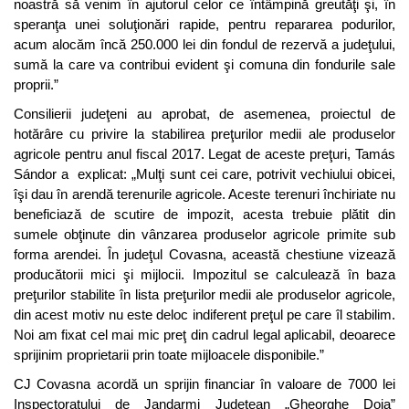
noastră să venim în ajutorul celor ce întâmpină greutăţi şi, în
speranţa unei soluţionări rapide, pentru repararea podurilor,
acum alocăm încă 250.000 lei din fondul de rezervă a judeţului,
sumă la care va contribui evident şi comuna din fondurile sale
proprii.”
Consilierii judeţeni au aprobat, de asemenea, proiectul de
hotărâre cu privire la stabilirea preţurilor medii ale produselor
agricole pentru anul fiscal 2017. Legat de aceste preţuri, Tamás
Sándor a explicat: „Mulţi sunt cei care, potrivit vechiului obicei,
îşi dau în arendă terenurile agricole. Aceste terenuri închiriate nu
beneficiază de scutire de impozit, acesta trebuie plătit din
sumele obţinute din vânzarea produselor agricole primite sub
forma arendei. În judeţul Covasna, această chestiune vizează
producătorii mici şi mijlocii. Impozitul se calculează în baza
preţurilor stabilite în lista preţurilor medii ale produselor agricole,
din acest motiv nu este deloc indiferent preţul pe care îl stabilim.
Noi am fixat cel mai mic preţ din cadrul legal aplicabil, deoarece
sprijinim proprietarii prin toate mijloacele disponibile.”
CJ Covasna acordă un sprijin financiar în valoare de 7000 lei
Inspectoratului de Jandarmi Județean „Gheorghe Doja”