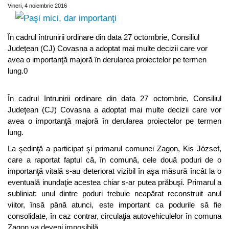
Vineri, 4 noiembrie 2016
În cadrul întrunirii ordinare din data 27 octombrie, Consiliul
Judeţean (CJ) Covasna a adoptat mai multe decizii care vor
avea o importanţă majoră în derularea proiectelor pe termen
lung.0
În cadrul întrunirii ordinare din data 27 octombrie, Consiliul
Judeţean (CJ) Covasna a adoptat mai multe decizii care vor
avea o importanţă majoră în derularea proiectelor pe termen
lung.
La şedinţă a participat şi primarul comunei Zagon, Kis József,
care a raportat faptul că, în comună, cele două poduri de o
importanţă vitală s-au deteriorat vizibil în aşa măsură încât la o
eventuală inundaţie acestea chiar s-ar putea prăbuşi. Primarul a
subliniat: unul dintre poduri trebuie neapărat reconstruit anul
viitor, însă până atunci, este important ca podurile să fie
consolidate, în caz contrar, circulaţia autovehiculelor în comuna
Zagon va deveni imposibilă.