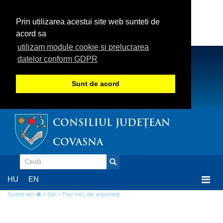
Prin utilizarea acestui site web sunteti de
acord sa
utilizam module cookie si prelucrarea
datelor conform GDPR
Sunt de acord
CONSILIUL JUDEȚEAN
COVASNA
Togg
HU
EN
navi
Sunteți aici:
»
Știri
» Paşi mici, dar importanţi
Paşi mici, dar importanţi