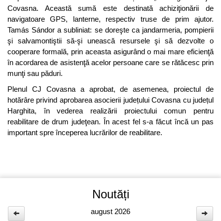
Covasna. Această sumă este destinată achiziţionării de
navigatoare GPS, lanterne, respectiv truse de prim ajutor.
Tamás Sándor a subliniat: se doreşte ca jandarmeria, pompierii
şi salvamontiştii să-şi unească resursele şi să dezvolte o
cooperare formală, prin aceasta asigurând o mai mare eficienţă
în acordarea de asistenţă acelor persoane care se rătăcesc prin
munţi sau păduri.
Plenul CJ Covasna a aprobat, de asemenea, proiectul de
hotărâre privind aprobarea asocierii județului Covasna cu județul
Harghita, în vederea realizării proiectului comun pentru
reabilitare de drum judeţean. În acest fel s-a făcut încă un pas
important spre începerea lucrărilor de reabilitare.
Noutăți
august 2026