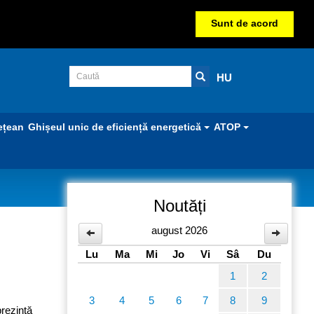
Sunt de acord
HU
ețean
Ghișeul unic de eficiență energetică
ATOP
Noutăți
august 2026
Lu
Ma
Mi
Jo
Vi
Sâ
Du
1
2
3
4
5
6
7
8
9
prezintă