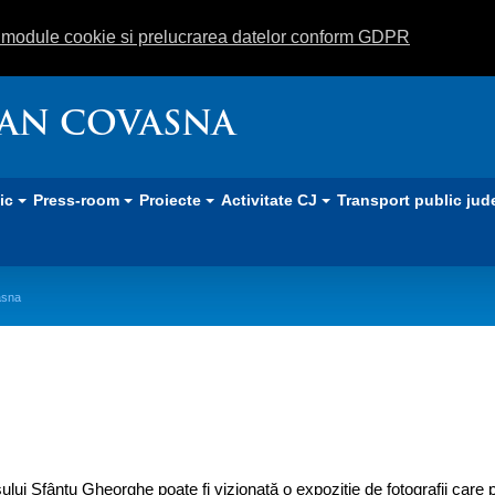
m module cookie si prelucrarea datelor conform GDPR
EAN COVASNA
lic
Press-room
Proiecte
Activitate CJ
Transport public jud
asna
ele europene din judeţul Covasna
şului Sfântu Gheorghe poate fi vizionată o expoziţie de fotografii care 