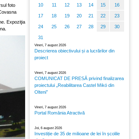
10
11
12
13
14
15
16
sul foto
n Covasna
17
18
19
20
21
22
23
ne. Expoziţia
24
25
26
27
28
29
30
sna.
31
Vineri, 7 august 2026
Descrierea obiectivului și a lucrărilor din
proiect
Vineri, 7 august 2026
COMUNICAT DE PRESĂ privind finalizarea
proiectului „Reabilitarea Castel Mikó din
Olteni”
Vineri, 7 august 2026
Portal România Atractivă
Joi, 6 august 2026
Investiție de 35 de milioane de lei în școlile