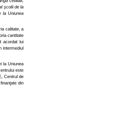
ângă celălalt,
 şcolii de la
de la Uniunea
ia calitate, a
oria cantitate
t acordat lui
in intermediul
ei la Uniunea
entrului este
E, Centrul de
 finanţate din