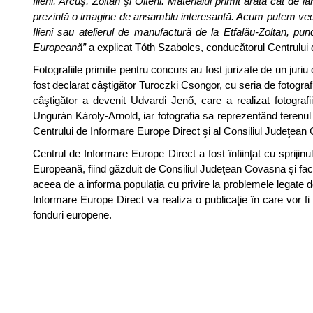
Ilieni, Arcuş, Zoltan şi Olteni. Materialul primit arată cât de 
prezintă o imagine de ansamblu interesantă. Acum putem vedea î
Ilieni sau atelierul de manufactură de la Etfalău-Zoltan, pu
Europeană”
a explicat Tóth Szabolcs, conducătorul Centrului 
Fotografiile primite pentru concurs au fost jurizate de un juriu 
fost declarat câştigător Turoczki Csongor, cu seria de fotografii 
câştigător a devenit Udvardi Jenő, care a realizat fotograf
Ungurán Károly-Arnold, iar fotografia sa reprezentând terenul de
Centrului de Informare Europe Direct şi al Consiliul Judeţean 
Centrul de Informare Europe Direct a fost înfiinţat cu sprij
Europeană, fiind găzduit de Consiliul Judeţean Covasna şi fac
aceea de a informa populația cu privire la problemele legate d
Informare Europe Direct va realiza o publicaţie în care vor fi p
fonduri europene.