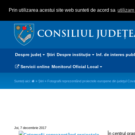
Prin utilizarea acestui site web sunteti de acord sa
utiliza
CONSILIUL JUDEȚ
Despre judeţ
Știri
Despre instituție
Inf. de interes pub
Servicii online
Monitorul Oficial Local
Sunteți aici:
»
Știri
» Fotografii reprezentând proiectele europene din judeţul Cov
Fotografii reprezentând proiect
Joi, 7 decembrie 2017
În centrul ora