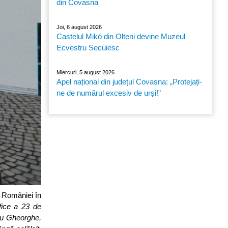
din Covasna
Joi, 6 august 2026
Castelul Mikó din Olteni devine Muzeul
Ecvestru Secuiesc
Miercuri, 5 august 2026
Apel național din județul Covasna: „Protejați-
ne de numărul excesiv de urși!”
a României în
fice a 23 de
ântu Gheorghe,