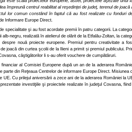
largă este scala proiectelor europene, astfel, proiectele aşezate unul l
mpreună centrul reabilitat al reşedinţei de judeţ, terenul de joacă al
nctul lor comun constând în faptul că au fost realizate cu fonduri 
de Informare Europe Direct.
de specialitate şi au fost acordate premii în patru categorii. La categor
alb-negru, realizată în atelierul de olărit de la Etfalău-Zoltan, la categ
ii despre nouă proiecte europene. Premiul pentru creativitate a fos
 joacă din curtea şcolii de la Ilieni a primit și premiul publicului. Pr
Covasna, câştigătorilor li s-au oferit vouchere de cumpătăruri.
inul financiar al Comisiei Europene după un an de la aderarea Români
e parte din Reţeaua Centrelor de informare Europe Direct. Misiunea c
e UE. Cu prilejul aniversării a zece ani de la aderarea României la U
rezentate investiţiile şi proiectele realizate în judeţul Covasna, fiind