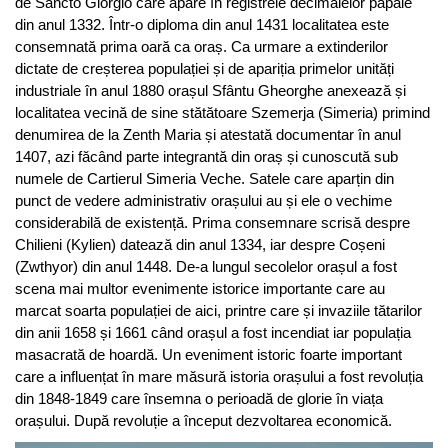
de Sancto Giorgio care apare în registrele decimalelor papale
din anul 1332. Într-o diploma din anul 1431 localitatea este
consemnată prima oară ca oraș. Ca urmare a extinderilor
dictate de creșterea populației și de apariția primelor unități
industriale în anul 1880 orașul Sfântu Gheorghe anexează și
localitatea vecină de sine stătătoare Szemerja (Simeria) primind
denumirea de la Zenth Maria și atestată documentar în anul
1407, azi făcând parte integrantă din oraș și cunoscută sub
numele de Cartierul Simeria Veche. Satele care aparțin din
punct de vedere administrativ orașului au și ele o vechime
considerabilă de existență. Prima consemnare scrisă despre
Chilieni (Kylien) datează din anul 1334, iar despre Coșeni
(Zwthyor) din anul 1448. De-a lungul secolelor orașul a fost
scena mai multor evenimente istorice importante care au
marcat soarta populației de aici, printre care și invaziile tătarilor
din anii 1658 și 1661 când orașul a fost incendiat iar populația
masacrată de hoardă. Un eveniment istoric foarte important
care a influențat în mare măsură istoria orașului a fost revoluția
din 1848-1849 care însemna o perioadă de glorie în viața
orașului. După revoluție a început dezvoltarea economică.