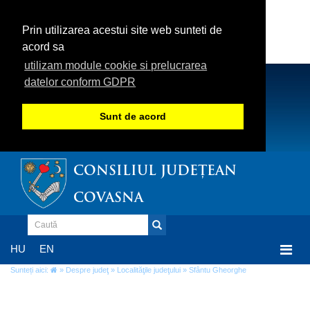
Prin utilizarea acestui site web sunteti de
acord sa
utilizam module cookie si prelucrarea
datelor conform GDPR
Sunt de acord
CONSILIUL JUDEȚEAN
COVASNA
Togg
HU
EN
navi
Sunteți aici:
»
Despre judeţ
»
Localităţile judeţului
» Sfântu Gheorghe
Sfântu Gheorghe