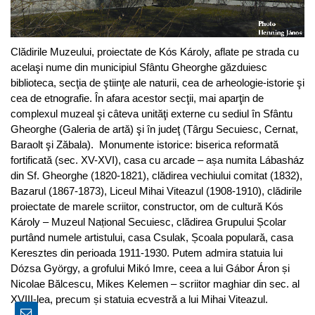
Clădirile Muzeului, proiectate de Kós Károly, aflate pe strada cu
acelaşi nume din municipiul Sfântu Gheorghe găzduiesc
biblioteca, secţia de ştiinţe ale naturii, cea de arheologie-istorie şi
cea de etnografie. În afara acestor secţii, mai aparţin de
complexul muzeal şi câteva unităţi externe cu sediul în Sfântu
Gheorghe (Galeria de artă) şi în judeţ (Târgu Secuiesc, Cernat,
Baraolt şi Zăbala). Monumente istorice: biserica reformată
fortificată (sec. XV-XVI), casa cu arcade – așa numita Lábasház
din Sf. Gheorghe (1820-1821), clădirea vechiului comitat (1832),
Bazarul (1867-1873), Liceul Mihai Viteazul (1908-1910), clădirile
proiectate de marele scriitor, constructor, om de cultură Kós
Károly – Muzeul Național Secuiesc, clădirea Grupului Școlar
purtând numele artistului, casa Csulak, Școala populară, casa
Keresztes din perioada 1911-1930. Putem admira statuia lui
Dózsa György, a grofului Mikó Imre, ceea a lui Gábor Áron și
Nicolae Bălcescu, Mikes Kelemen – scriitor maghiar din sec. al
XVIII-lea, precum și statuia ecvestră a lui Mihai Viteazul.