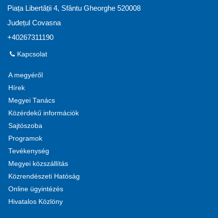
Piața Libertății 4, Sfântu Gheorghe 520008
Județul Covasna
+40267311190
Kapcsolat
A megyéről
Hírek
Megyei Tanács
Közérdekű információk
Sajtószoba
Programok
Tevékenység
Megyei közszállítás
Közrendészeti Hatóság
Online ügyintézés
Hivatalos Közlöny