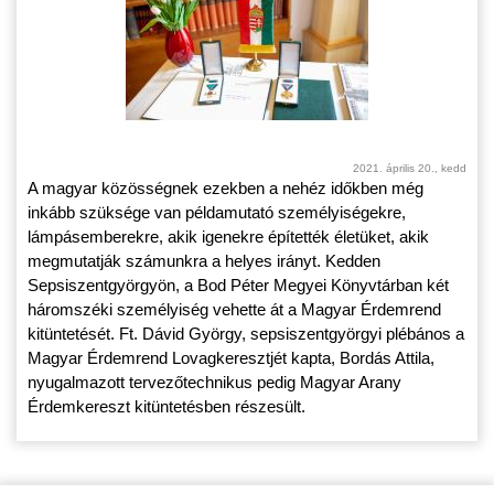
2021. április 20., kedd
A magyar közösségnek ezekben a nehéz időkben még
inkább szüksége van példamutató személyiségekre,
lámpásemberekre, akik igenekre építették életüket, akik
megmutatják számunkra a helyes irányt. Kedden
Sepsiszentgyörgyön, a Bod Péter Megyei Könyvtárban két
háromszéki személyiség vehette át a Magyar Érdemrend
kitüntetését. Ft. Dávid György, sepsiszentgyörgyi plébános a
Magyar Érdemrend Lovagkeresztjét kapta, Bordás Attila,
nyugalmazott tervezőtechnikus pedig Magyar Arany
Érdemkereszt kitüntetésben részesült.