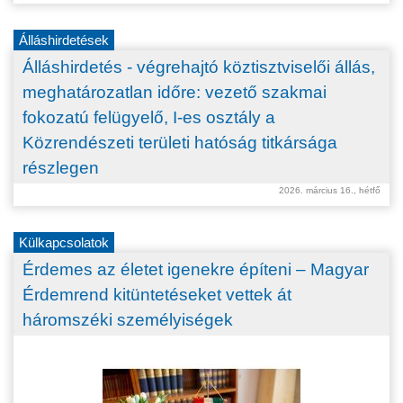
Álláshirdetések
Álláshirdetés - végrehajtó köztisztviselői állás,
meghatározatlan időre: vezető szakmai
fokozatú felügyelő, I-es osztály a
Közrendészeti területi hatóság titkársága
részlegen
2026. március 16., hétfő
Külkapcsolatok
Érdemes az életet igenekre építeni – Magyar
Érdemrend kitüntetéseket vettek át
háromszéki személyiségek