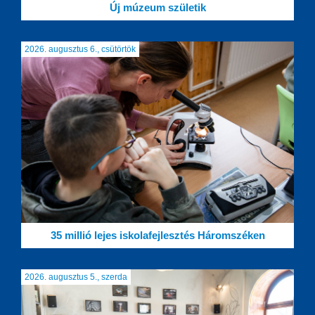
Új múzeum születik
2026. augusztus 6., csütörtök
35 millió lejes iskolafejlesztés Háromszéken
2026. augusztus 5., szerda