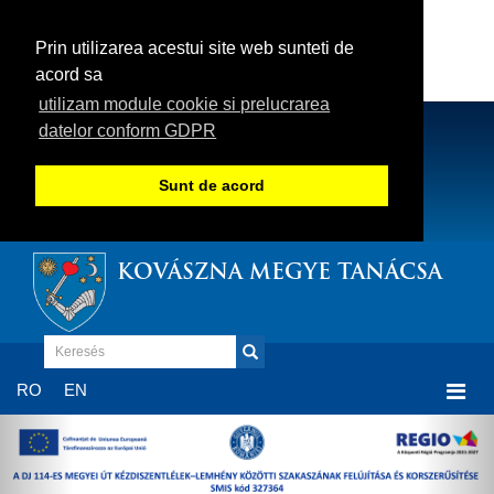
Prin utilizarea acestui site web sunteti de
acord sa
utilizam module cookie si prelucrarea
datelor conform GDPR
Sunt de acord
KOVÁSZNA MEGYE TANÁCSA
Togg
RO
EN
navi
Previous
Nex