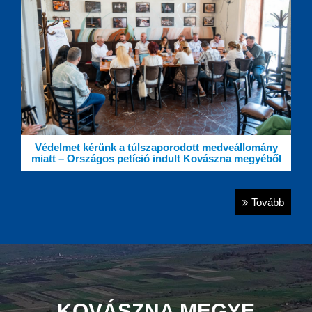
Védelmet kérünk a túlszaporodott medveállomány
miatt – Országos petíció indult Kovászna megyéből
Tovább
KOVÁSZNA MEGYE