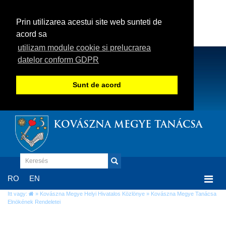
Prin utilizarea acestui site web sunteti de
acord sa
utilizam module cookie si prelucrarea
datelor conform GDPR
Sunt de acord
KOVÁSZNA MEGYE TANÁCSA
Togg
RO
EN
navi
Itt vagy:
»
Kovászna Megye Helyi Hivatalos Közlönye
» Kovászna Megye Tanácsa
Elnökének Rendeletei
Kovászna Megye Tanácsa Elnökének