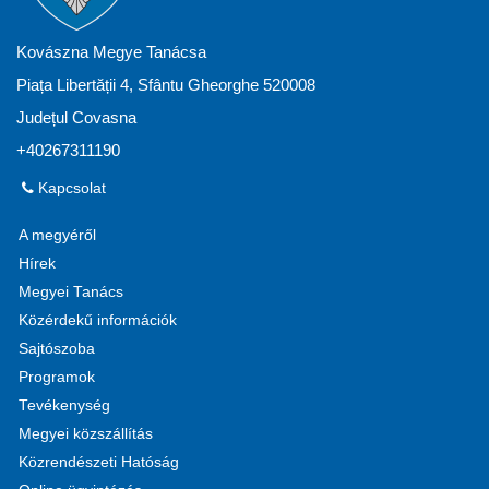
Kovászna Megye Tanácsa
Piața Libertății 4, Sfântu Gheorghe 520008
Județul Covasna
+40267311190
Kapcsolat
A megyéről
Hírek
Megyei Tanács
Közérdekű információk
Sajtószoba
Programok
Tevékenység
Megyei közszállítás
Közrendészeti Hatóság