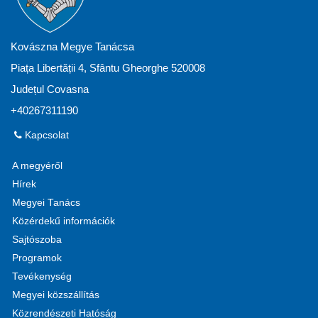
Kovászna Megye Tanácsa
Piața Libertății 4, Sfântu Gheorghe 520008
Județul Covasna
+40267311190
Kapcsolat
A megyéről
Hírek
Megyei Tanács
Közérdekű információk
Sajtószoba
Programok
Tevékenység
Megyei közszállítás
Közrendészeti Hatóság