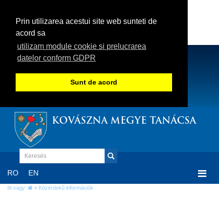
Prin utilizarea acestui site web sunteti de
acord sa
utilizam module cookie si prelucrarea
datelor conform GDPR
Sunt de acord
KOVÁSZNA MEGYE TANÁCSA
Togg
RO
EN
navi
Itt vagy:
» Közérdekű információk
Közérdekű információk