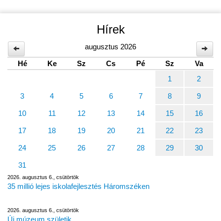
Hírek
augusztus 2026
Hé
Ke
Sz
Cs
Pé
Sz
Va
1
2
3
4
5
6
7
8
9
10
11
12
13
14
15
16
17
18
19
20
21
22
23
24
25
26
27
28
29
30
31
2026. augusztus 6., csütörtök
35 millió lejes iskolafejlesztés Háromszéken
2026. augusztus 6., csütörtök
Új múzeum születik