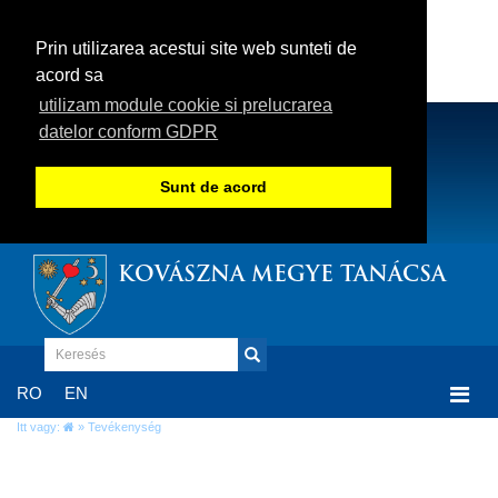
Prin utilizarea acestui site web sunteti de
acord sa
utilizam module cookie si prelucrarea
datelor conform GDPR
Sunt de acord
KOVÁSZNA MEGYE TANÁCSA
Togg
RO
EN
navi
Itt vagy:
» Tevékenység
Tevékenység