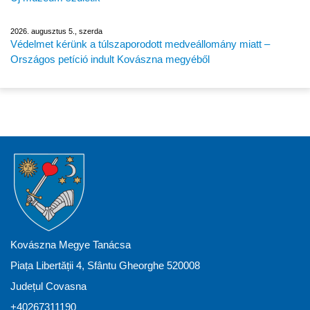
2026. augusztus 5., szerda
Védelmet kérünk a túlszaporodott medveállomány miatt –
Országos petíció indult Kovászna megyéből
Kovászna Megye Tanácsa
Piața Libertății 4, Sfântu Gheorghe 520008
Județul Covasna
+40267311190