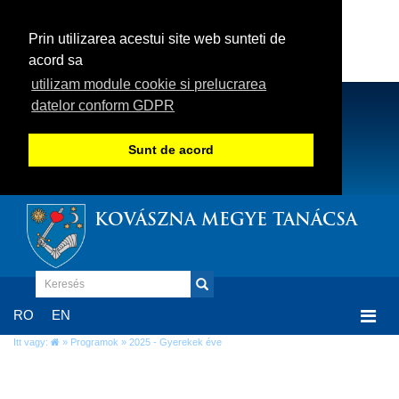
Prin utilizarea acestui site web sunteti de
acord sa
utilizam module cookie si prelucrarea
datelor conform GDPR
Sunt de acord
KOVÁSZNA MEGYE TANÁCSA
Togg
RO
EN
navi
Itt vagy:
»
Programok
» 2025 - Gyerekek éve
2025 - Gyerekek éve