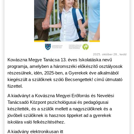
2025. október 28., kedd
Kovászna Megye Tanácsa 13. éves Iskolatáska nevű
programja, amelyben a háromszéki előkészítő osztályosok
részesülnek, idén, 2025-ben, a Gyerekek éve alkalmából
kiegészült a szülőknek szóló Becsengettek! című útmutató
füzettel.
A kiadványt a Kovászna Megyei Erőforrás és Nevelési
Tanácsadó Központ pszichológusai és pedagógusai
készítették, és a szülők mellett a nagyszülőknek és a
jövőbeli szülőknek is hasznos tippeket ad a gyerekek
iskolára való felkészítéséhez.
A kiadvány elektronikusan itt