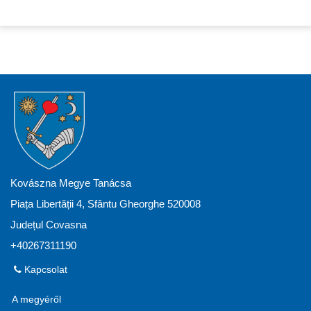
Kovászna Megye Tanácsa
Piața Libertății 4, Sfântu Gheorghe 520008
Județul Covasna
+40267311190
Kapcsolat
A megyéről