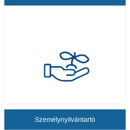
Személynyilvántartó