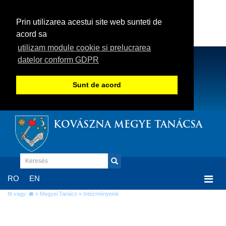
Prin utilizarea acestui site web sunteti de
acord sa
utilizam module cookie si prelucrarea
datelor conform GDPR
Sunt de acord
KOVÁSZNA MEGYE TANÁCSA
Togg
RO
EN
navi
Itt vagy:
»
Megyei Tanács
» Intézményeink
Intézményeink