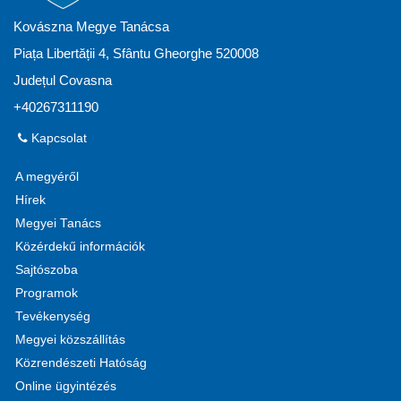
Kovászna Megye Tanácsa
Piața Libertății 4, Sfântu Gheorghe 520008
Județul Covasna
+40267311190
Kapcsolat
A megyéről
Hírek
Megyei Tanács
Közérdekű információk
Sajtószoba
Programok
Tevékenység
Megyei közszállítás
Közrendészeti Hatóság
Online ügyintézés