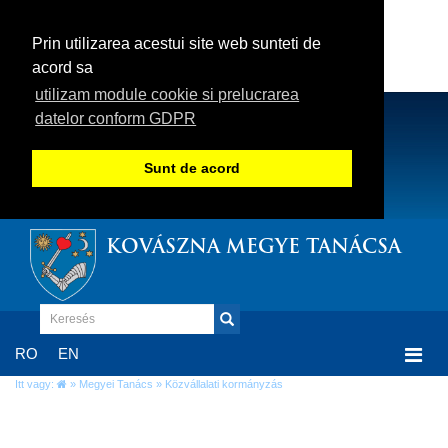
Prin utilizarea acestui site web sunteti de
acord sa
utilizam module cookie si prelucrarea
datelor conform GDPR
Sunt de acord
KOVÁSZNA MEGYE TANÁCSA
Togg
RO
EN
navi
Itt vagy:
»
Megyei Tanács
» Közvállalati kormányzás
Közvállalati kormányzás