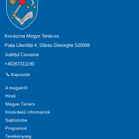
Kovászna Megye Tanácsa
Piața Libertății 4, Sfântu Gheorghe 520008
Județul Covasna
+40267311190
Kapcsolat
A megyéről
Hírek
Megyei Tanács
Közérdekű információk
Sajtószoba
Programok
Tevékenység