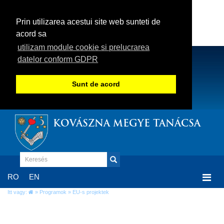
Prin utilizarea acestui site web sunteti de
acord sa
utilizam module cookie si prelucrarea
datelor conform GDPR
Sunt de acord
KOVÁSZNA MEGYE TANÁCSA
Togg
RO
EN
navi
Itt vagy:
»
Programok
» EU-s projektek
EU-s projektek