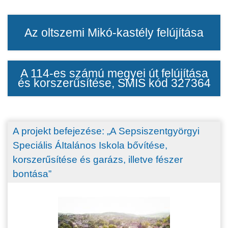
Az oltszemi Mikó-kastély felújítása
A 114-es számú megyei út felújítása
és korszerűsítése, SMIS kód 327364
A projekt befejezése: „A Sepsiszentgyörgyi
Speciális ÁItalános Iskola bővítése,
korszerűsítése és garázs, illetve fészer
bontása”