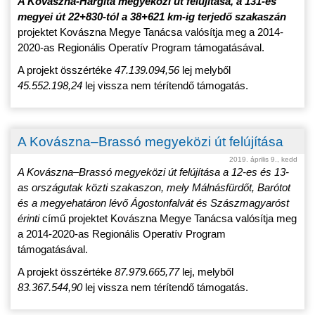
A Kovászna-Hargita megyeközi út felújítása, a 131-es
megyei út
22+830-
tól a 38+621 km-ig terjedő szakaszán
projektet Kovászna Megye Tanácsa valósítja meg a 2014-
2020-as Regionális Operatív Program támogatásával.
A projekt összértéke
47.139.094,56
lej melyből
45.552.198,24
lej vissza nem térítendő támogatás.
A Kovászna–Brassó megyeközi út felújítása
2019. április 9., kedd
A Kovászna–Brassó megyeközi út felújítása a 12-es és 13-
as országutak közti szakaszon, mely Málnásfürdőt, Barótot
és a megyehatáron lévő Ágostonfalvát és S
z
ászmagyaróst
érinti
című projektet Kovászna Megye Tanácsa valósítja meg
a 2014-2020-as Regionális Operatív Program
támogatásával.
A projekt összértéke
87.979.665,77
lej, melyből
83.367.544,90
lej vissza nem térítendő támogatás.