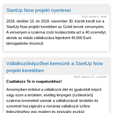
StartUp Now projekt nyertesei
2019. január 8., kedd
2018. október 15. és 2018. november 30. között került sor a
StartUp Now projekt keretében az Üzleti tervek versenyére.
A versenyen a szakmai zsűri kválasztotta azt a 40 személyt,
akinek az induló vállalkozása fejenként 40.000 Euró
támogatásba részesül.
Vállalkozóképzőket keresünk a StartUp Now
projekt keretében
2018. március 22., csütörtök
Csatlakozz Te is csapatunkhoz!
Amennyiben érdekel a vállalkozói élet és gyakorlott képző
vagy ezen a területen, esetleg lényeges (széleskörű)
szakmai ismereteid vannak a vállalkozások területén és
szeretnél hozzájárulni a romániai vállalkozói szféra
fejlesztéséhez egy modern és innovatív eszköz