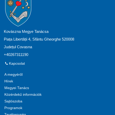
Kovászna Megye Tanácsa
Piața Libertății 4, Sfântu Gheorghe 520008
Județul Covasna
+40267311190
Kapcsolat
A megyéről
Hírek
Megyei Tanács
Közérdekű információk
Sajtószoba
Programok
Tevékenység