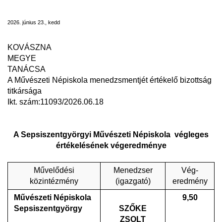
végleges értékelésének végeredménye
2026. június 23., kedd
KOVÁSZNA
MEGYE
TANÁCSA
A
Művészeti Népiskola
menedzsmentjét értékelő bizottság
titkársága
Ikt. szám:11093/2026.06.18
A Sepsiszentgyörgyi
M
űvészeti Népiskola
végleges
értékelésének végeredménye
Művelődési
Menedzser
Vég-
közintézmény
(igazgató)
eredmény
Művészeti Népiskola
9,50
Sepsiszentgyörgy
SZŐKE
ZSOLT