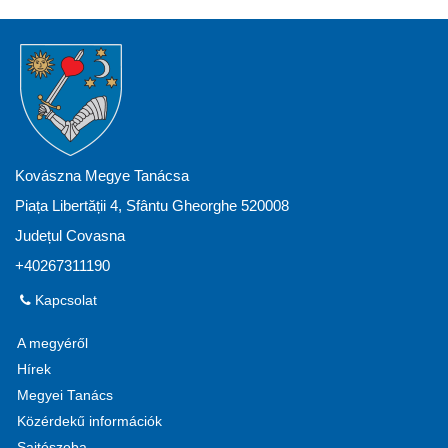
Kovászna Megye Tanácsa
Piața Libertății 4, Sfântu Gheorghe 520008
Județul Covasna
+40267311190
Kapcsolat
A megyéről
Hírek
Megyei Tanács
Közérdekű információk
Sajtószoba