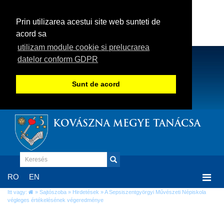
Prin utilizarea acestui site web sunteti de
acord sa
utilizam module cookie si prelucrarea
datelor conform GDPR
Sunt de acord
KOVÁSZNA MEGYE TANÁCSA
Togg
RO
EN
navi
Itt vagy:
»
Sajtószoba
»
Hirdetések
» A Sepsiszentgyörgyi Művészeti Népiskola
végleges értékelésének végeredménye
A Sepsiszentgyörgyi Művészeti Népiskola