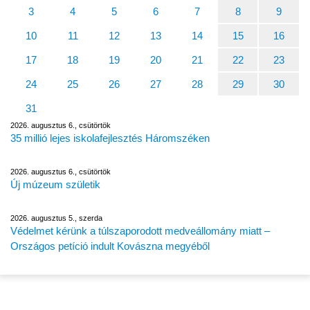
3
4
5
6
7
8
9
10
11
12
13
14
15
16
17
18
19
20
21
22
23
24
25
26
27
28
29
30
31
2026. augusztus 6., csütörtök
35 millió lejes iskolafejlesztés Háromszéken
2026. augusztus 6., csütörtök
Új múzeum születik
2026. augusztus 5., szerda
Védelmet kérünk a túlszaporodott medveállomány miatt –
Országos petíció indult Kovászna megyéből