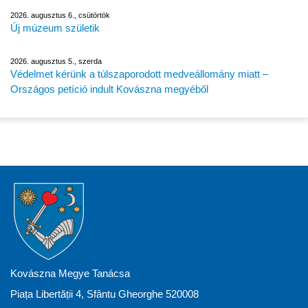
2026. augusztus 6., csütörtök
Új múzeum születik
2026. augusztus 5., szerda
Védelmet kérünk a túlszaporodott medveállomány miatt –
Országos petíció indult Kovászna megyéből
Kovászna Megye Tanácsa
Piața Libertății 4, Sfântu Gheorghe 520008