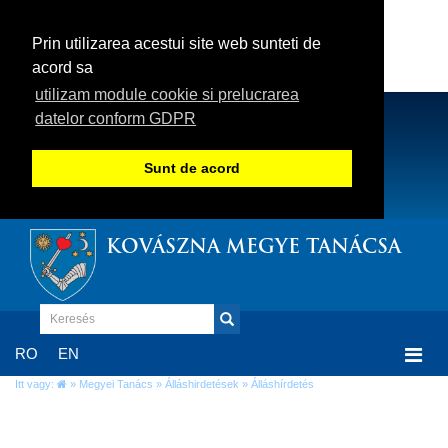
Prin utilizarea acestui site web sunteti de
acord sa
utilizam module cookie si prelucrarea
datelor conform GDPR
Sunt de acord
KOVÁSZNA MEGYE TANÁCSA
Togg
RO
EN
navi
Itt vagy:
»
Megyei Tanács
»
Álláshirdetések
» Álláshírdetés
Álláshírdetés