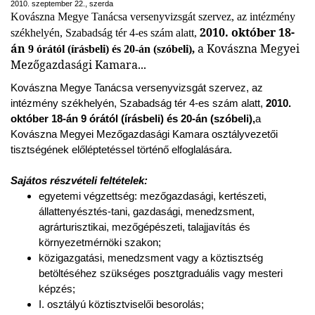
2010. szeptember 22., szerda
Kovászna Megye Tanácsa versenyvizsgát szervez, az intézmény
2010. október 18-
székhelyén, Szabadság tér 4-es szám alatt,
án
a Kovászna Megyei
9 órától (írásbeli) és 20-án (szóbeli),
Mezőgazdasági Kamara...
Kovászna Megye Tanácsa versenyvizsgát szervez, az
intézmény székhelyén, Szabadság tér 4-es szám alatt,
2010.
október 18-án
9 órától (írásbeli) és 20-án (szóbeli),
a
Kovászna Megyei Mezőgazdasági Kamara osztályvezetői
tisztségének előléptetéssel történő elfoglalására.
Sajátos részvételi feltételek:
egyetemi végzettség: mezőgazdasági, kertészeti,
állattenyésztés-tani, gazdasági, menedzsment,
agrárturisztikai, mezőgépészeti, talajjavítás és
környezetmérnöki szakon;
közigazgatási, menedzsment vagy a köztisztség
betöltéséhez szükséges posztgraduális vagy mesteri
képzés;
I. osztályú köztisztviselői besorolás;