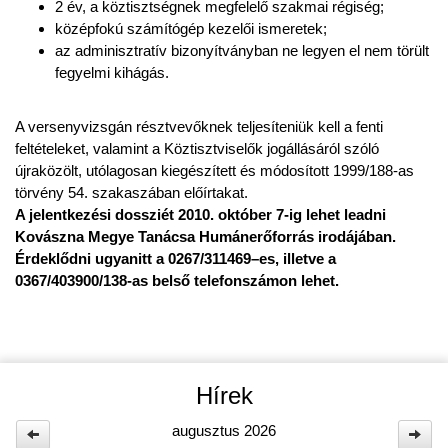
2 év, a köztisztségnek megfelelő szakmai régiség;
középfokú számítógép kezelői ismeretek;
az adminisztratív bizonyítványban ne legyen el nem törült
fegyelmi kihágás.
A versenyvizsgán résztvevőknek teljesíteniük kell a fenti
feltételeket, valamint a Köztisztviselők jogállásáról szóló
újraközölt, utólagosan kiegészített és módosított 1999/188-as
törvény 54. szakaszában előírtakat.
A jelentkezési dossziét 2010. október 7-ig lehet leadni
Kovászna Megye Tanácsa Humánerőforrás irodájában.
Érdeklődni ugyanitt a 0267/311469–es, illetve a
0367/403900/138-as belső telefonszámon lehet.
Hírek
augusztus 2026