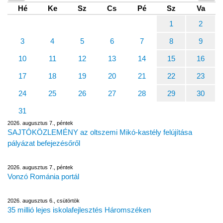
Hé
Ke
Sz
Cs
Pé
Sz
Va
1
2
3
4
5
6
7
8
9
10
11
12
13
14
15
16
17
18
19
20
21
22
23
24
25
26
27
28
29
30
31
2026. augusztus 7., péntek
SAJTÓKÖZLEMÉNY az oltszemi Mikó-kastély felújítása
pályázat befejezésőről
2026. augusztus 7., péntek
Vonzó Románia portál
2026. augusztus 6., csütörtök
35 millió lejes iskolafejlesztés Háromszéken