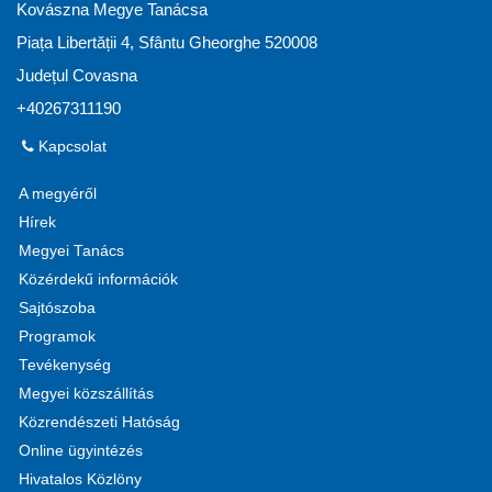
Kovászna Megye Tanácsa
Piața Libertății 4, Sfântu Gheorghe 520008
Județul Covasna
+40267311190
Kapcsolat
A megyéről
Hírek
Megyei Tanács
Közérdekű információk
Sajtószoba
Programok
Tevékenység
Megyei közszállítás
Közrendészeti Hatóság
Online ügyintézés
Hivatalos Közlöny