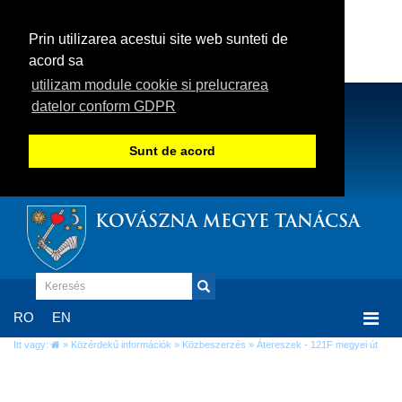
Prin utilizarea acestui site web sunteti de
acord sa
utilizam module cookie si prelucrarea
datelor conform GDPR
Sunt de acord
KOVÁSZNA MEGYE TANÁCSA
Togg
RO
EN
navi
Itt vagy:
»
Közérdekű információk
»
Közbeszerzés
» Átereszek - 121F megyei út
Átereszek - 121F megyei út