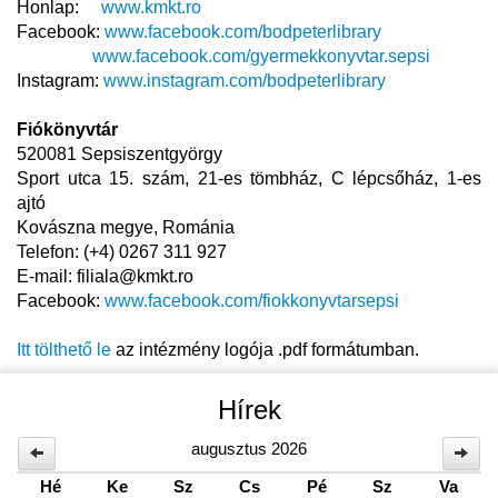
Honlap:
www.kmkt.ro
Facebook:
www.facebook.com/bodpeterlibrary
​​​​​​
www.facebook.com/gyermekkonyvtar.sepsi
Instagram:
www.instagram.com/bodpeterlibrary
Fiókönyvtár
520081 Sepsiszentgyörgy
Sport utca 15. szám, 21-es tömbház, C lépcsőház, 1-es
ajtó
Kovászna megye, Románia
Telefon: (+4) 0267 311 927
E-mail: filiala@kmkt.ro
Facebook:
www.facebook.com/fiokkonyvtarsepsi
Itt tölthető le
az intézmény logója .pdf formátumban.
Hírek
augusztus 2026
Hé
Ke
Sz
Cs
Pé
Sz
Va