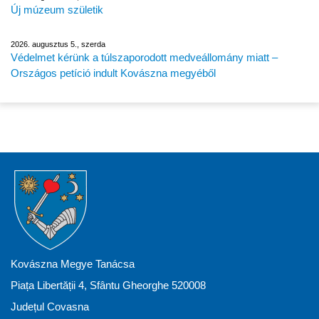
Új múzeum születik
2026. augusztus 5., szerda
Védelmet kérünk a túlszaporodott medveállomány miatt –
Országos petíció indult Kovászna megyéből
Kovászna Megye Tanácsa
Piața Libertății 4, Sfântu Gheorghe 520008
Județul Covasna