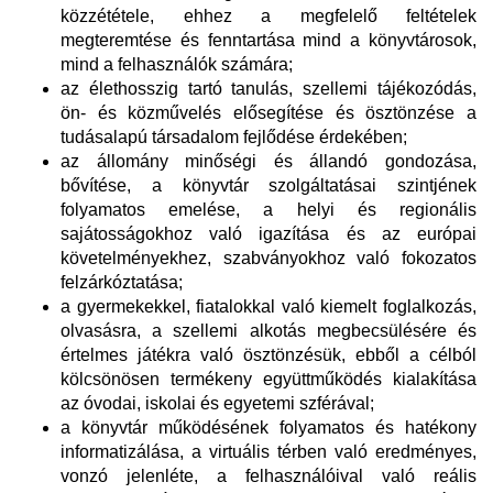
közzététele, ehhez a megfelelő feltételek
megteremtése és fenntartása mind a könyvtárosok,
mind a felhasználók számára;
az élethosszig tartó tanulás, szellemi tájékozódás,
ön- és közművelés elősegítése és ösztönzése a
tudásalapú társadalom fejlődése érdekében;
az állomány minőségi és állandó gondozása,
bővítése, a könyvtár szolgáltatásai szintjének
folyamatos emelése, a helyi és regionális
sajátosságokhoz való igazítása és az európai
követelményekhez, szabványokhoz való fokozatos
felzárkóztatása;
a gyermekekkel, fiatalokkal való kiemelt foglalkozás,
olvasásra, a szellemi alkotás megbecsülésére és
értelmes játékra való ösztönzésük, ebből a célból
kölcsönösen termékeny együttműködés kialakítása
az óvodai, iskolai és egyetemi szférával;
a könyvtár működésének folyamatos és hatékony
informatizálása, a virtuális térben való eredményes,
vonzó jelenléte, a felhasználóival való reális