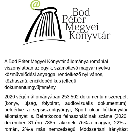
A Bod Péter Megyei Könyvtár állománya romániai
viszonylatban az egyik, számottevő magyar nyelvű
közművelődési anyaggal rendelkező nyilvános,
közhasznú, enciklopédikus jellegű
dokumentumgyűjtemény.
2020 végén állományában 253 502 dokumentum szerepelt
(könyv, újság, folyóirat, audiovizuális dokumentum),
beleértve a sepsiszentgyörgyi, Sport utcai fiókkönyvtár
állományát is. Beiratkozott felhasználóinak száma (2020.
december 31-én) 7885, akiknek 76%-a magyar, 22%-a
román, 2%-a más nemzetiségű. Módszertani irányítást