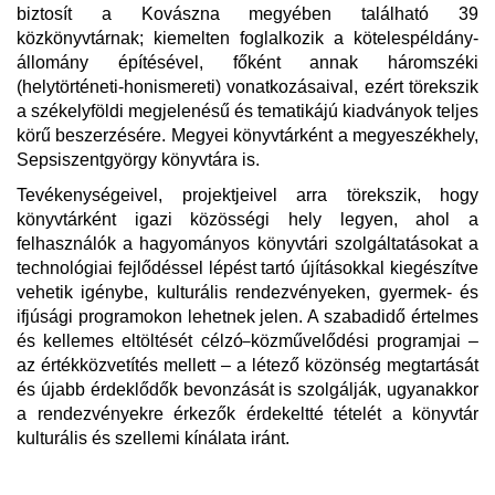
biztosít a Kovászna megyében található 39
közkönyvtárnak; kiemelten foglalkozik a kötelespéldány-
állomány építésével, főként annak háromszéki
(helytörténeti-honismereti) vonatkozásaival, ezért törekszik
a székelyföldi megjelenésű és tematikájú kiadványok teljes
körű beszerzésére. Megyei könyvtárként a megyeszékhely,
Sepsiszentgyörgy könyvtára is.
Tevékenységeivel, projektjeivel arra törekszik, hogy
könyvtárként igazi közösségi hely legyen, ahol a
felhasználók a hagyományos könyvtári szolgáltatásokat a
technológiai fejlődéssel lépést tartó újításokkal kiegészítve
vehetik igénybe, kulturális rendezvényeken, gyermek- és
ifjúsági programokon lehetnek jelen. A szabadidő értelmes
és kellemes eltöltését célzó
közművelődési programjai –
az értékközvetítés mellett – a létező közönség megtartását
és újabb érdeklődők bevonzását is szolgálják, ugyanakkor
a rendezvényekre érkezők érdekeltté tételét a könyvtár
kulturális és szellemi kínálata iránt.