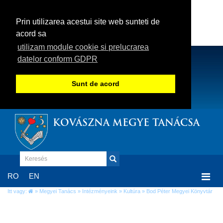
Prin utilizarea acestui site web sunteti de
acord sa
utilizam module cookie si prelucrarea
datelor conform GDPR
Sunt de acord
KOVÁSZNA MEGYE TANÁCSA
Togg
RO
EN
navi
Itt vagy:
»
Megyei Tanács
»
Intézményeink
»
Kultúra
» Bod Péter Megyei Könyvtár
Bod Péter Megyei Könyvtár