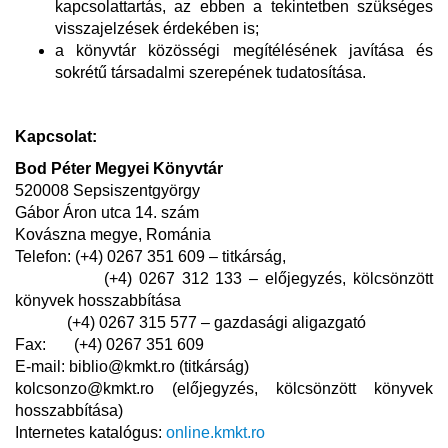
kapcsolattartás, az ebben a tekintetben szükséges
visszajelzések érdekében is;
a könyvtár közösségi megítélésének javítása és
sokrétű társadalmi szerepének tudatosítása.
Kapcsolat:
Bod Péter Megyei Könyvtár
520008 Sepsiszentgyörgy
Gábor Áron utca 14. szám
Kovászna megye, Románia
Telefon: (+4) 0267 351 609 – titkárság,
(+4) 0267 312 133 – előjegyzés, kölcsönzött
könyvek hosszabbítása
(+4) 0267 315 577 – gazdasági aligazgató
Fax: (+4) 0267 351 609
E-mail:
biblio@kmkt.ro (titkárság)
kolcsonzo@kmkt.ro (előjegyzés, kölcsönzött könyvek
hosszabbítása)
Internetes katalógus:
online.kmkt.ro