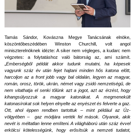
Tamás Sándor, Kovászna Megye Tanácsának elnöke,
köszöntőbeszédében Winston Churchill, volt angol
miniszterelnöknek idézte: A siker nem végleges, a kudarc nem
végzetes: a folytatáshoz való bátorság az, ami számít.
„
Emberségből példát akkor tudunk mutatni, ha képesek
vagyunk száz év után fejet hajtani minden hős katona előtt,
harcoljon az a front jobb vagy bal oldalán, legyen az magyar,
román, orosz, török, ukrán, német vagy zsidó nemzetiségű, de
nem vitathatja el senki tőlünk azt a jogot, azt az érzést, hogy
kihangsúlyozzuk a magyar katonákat. A megmenekült
katonasírokat sok helyen elnyelte az enyészet és felverte a gaz.
Ott, ahol éppen rendben tartottuk – mint például az Úz-
völgyében – gaz módjára verték fel mások. Olyanok, akik
nevét is méltatlan lenne említeni. A világháború után száz évvel
erkölcsi kötelességünk, hogy erősítsük a nemzeti tudatot,