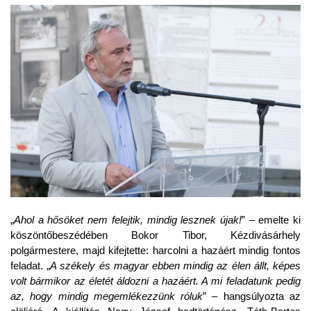
„
Ahol a hősöket nem felejtik, mindig lesznek újak!
” – emelte ki
köszöntőbeszédében Bokor Tibor, Kézdivásárhely
polgármestere, majd kifejtette: harcolni a hazáért mindig fontos
feladat. „
A székely és magyar ebben mindig az élen állt, képes
volt bármikor az életét áldozni a hazáért. A mi feladatunk pedig
az, hogy mindig megemlékezzünk róluk
” – hangsúlyozta az