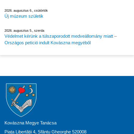
2026. augusztus 6., csütörtök
Új múzeum születik
2026. augusztus 5., szerda
Védelmet kérünk a túlszaporodott medveállomány miatt –
Országos petíció indult Kovászna megyéből
Kovászna Megye Tanácsa
Piața Libertății 4, Sfântu Gheorghe 520008