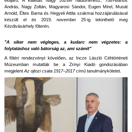
elöljáró. A kiállítás Nagy József hadtörténész, Tóth-Bartos
András, Nagy Zoltán, Magyarosi Sándor, Eugen Mirel, Musát
Arnold, Éltes Barna és Hegyeli Attila szakmai hozzájárulásával
készült el és 2019. november 25-ig tekinthető meg
Kézdivásárhely főterén.
"A siker nem végleges, a kudarc nem végzetes: a
folytatáshoz való bátorság az, ami számít"
A főtéri rendezvényt követően, az Incze László Céhtörténeti
Múzeumban mutatták be a Zrínyi Kiadó gondozásában
megjelent
Az ojtozi csata 1917–2017
című tanulmánykötetet.