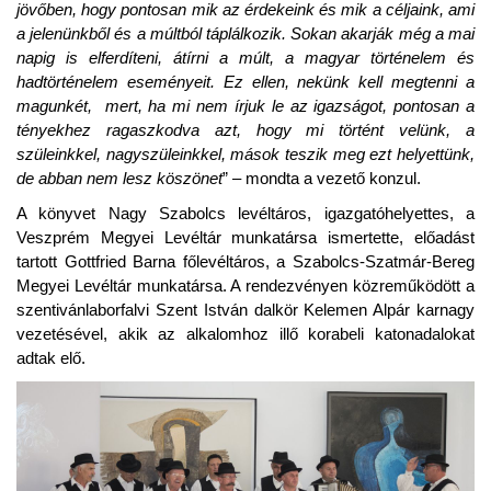
jövőben, hogy pontosan mik az érdekeink és mik a céljaink, ami
a jelenünkből és a múltból táplálkozik. Sokan akarják még a mai
napig is elferdíteni, átírni a múlt, a magyar történelem és
hadtörténelem eseményeit. Ez ellen, nekünk kell megtenni a
magunkét, mert, ha mi nem írjuk le az igazságot, pontosan a
tényekhez ragaszkodva azt, hogy mi történt velünk, a
szüleinkkel, nagyszüleinkkel, mások teszik meg ezt helyettünk,
de abban nem lesz köszönet
” – mondta a vezető konzul.
A könyvet Nagy Szabolcs levéltáros, igazgatóhelyettes, a
Veszprém Megyei Levéltár munkatársa ismertette, előadást
tartott Gottfried Barna főlevéltáros, a Szabolcs-Szatmár-Bereg
Megyei Levéltár munkatársa. A rendezvényen közreműködött a
szentivánlaborfalvi Szent István dalkör Kelemen Alpár karnagy
vezetésével, akik az alkalomhoz illő korabeli katonadalokat
adtak elő.