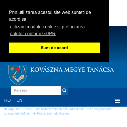
Prin utilizarea acestui site web sunteti de
acord sa
utilizam module cookie si prelucrarea
datelor conform GDPR
Sunt de acord
KOVÁSZNA MEGYE TANÁCSA
Togg
RO
EN
navi
Itt vagy:
»
Hírek
» Fejet hajtunk minden hős katona előtt - Első világháborús
szabadtéri kiállítás nyílt Kézdivásárhely főterén
Fejet hajtunk minden hős katona előtt -