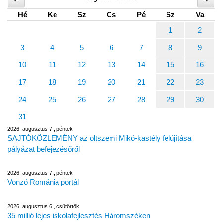
Hé
Ke
Sz
Cs
Pé
Sz
Va
1
2
3
4
5
6
7
8
9
10
11
12
13
14
15
16
17
18
19
20
21
22
23
24
25
26
27
28
29
30
31
2026. augusztus 7., péntek
SAJTÓKÖZLEMÉNY az oltszemi Mikó-kastély felújítása
pályázat befejezésőről
2026. augusztus 7., péntek
Vonzó Románia portál
2026. augusztus 6., csütörtök
35 millió lejes iskolafejlesztés Háromszéken