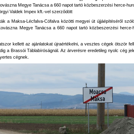
ovászna Megye Tanácsa a 660 napot tartó közbeszerzési herce-hurc
rgyi Valdek Impex kft.-vel szerződött
ták a Maksa-Lécfalva-Cófalva közötti megyei út újjáépítéséről szóló
Kovászna Megye Tanácsa a 660 napot tartó közbeszerzési herce-
atszor kellett az ajánlatokat újraértékelni, a vesztes cégek ötször fe
 a Brassói Táblabíróságnál. Az árverésre eredetileg nyolc cég jele
 nyertes cégnek.