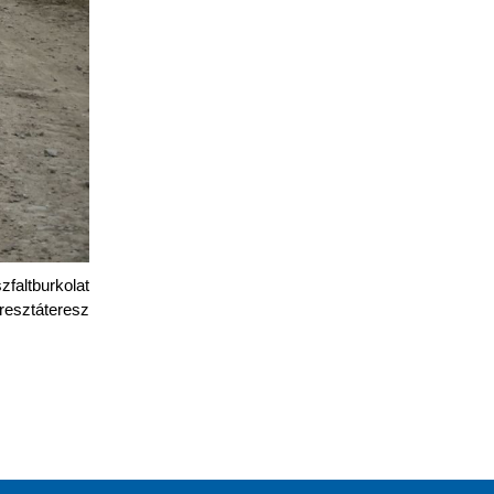
faltburkolat
resztáteresz