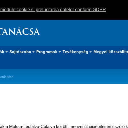
m module cookie si prelucrarea datelor conform GDPR
TANÁCSA
iók
Sajtószoba
Programok
Tevékenység
Megyei közszállít
zerűsítése
alva közötti megyei út korszerűsít
ák a Maksa-Lécfalva-Cófalva közötti megyei út újjáépítéséről szóló ki