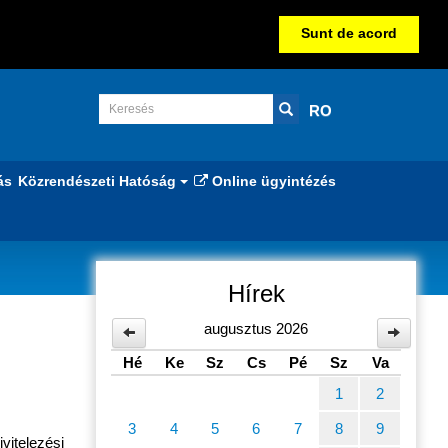
Sunt de acord
RO
ás
Közrendészeti Hatóság
Online ügyintézés
Hírek
ése
augusztus 2026
Hé
Ke
Sz
Cs
Pé
Sz
Va
1
2
3
4
5
6
7
8
9
vitelezési