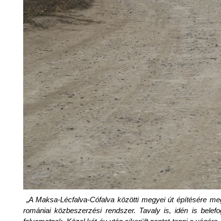
„
A Maksa-Lécfalva-Cófalva közötti megyei út építésére meghi
romániai közbeszerzési rendszer. Tavaly is, idén is belef