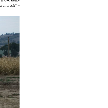
a jövő héttől
di a munkát”
–