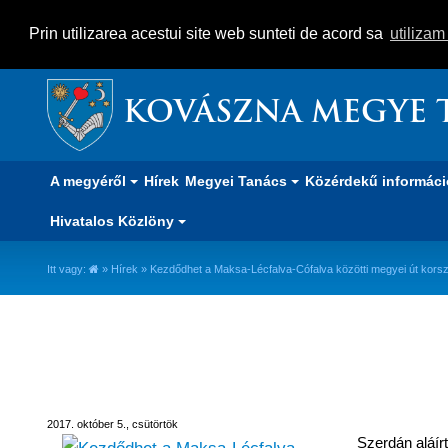
Prin utilizarea acestui site web sunteti de acord sa
utiliza
KOVÁSZNA MEGYE 
A megyéről
Hírek
Megyei Tanács
Közérdekű informác
Hivatalos Közlöny
Itt vagy:
»
Hírek
» Kezdődhet a Maksa-Lécfalva-Cófalva közötti megyei út kors
Kezdődhet a Maksa-Lécfalva-Cóf
2017. október 5., csütörtök
Szerdán aláírt