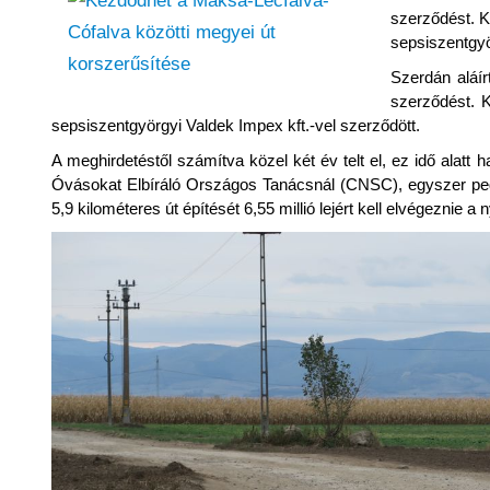
szerződést. K
sepsiszentgyö
Szerdán aláír
szerződést. 
sepsiszentgyörgyi Valdek Impex kft.-vel szerződött.
A meghirdetéstől számítva közel két év telt el, ez idő alatt h
Óvásokat Elbíráló Országos Tanácsnál (CNSC), egyszer pedig
5,9 kilométeres út építését 6,55 millió lejért kell elvégeznie a