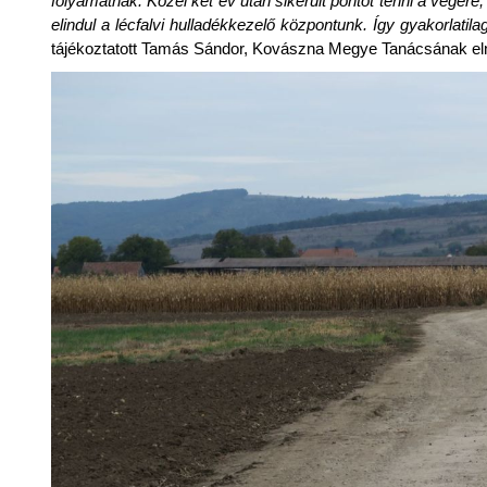
folyamatnak. Közel két év után sikerült pontot tenni a végére
elindul a lécfalvi hulladékkezelő központunk. Így gyakorlatil
tájékoztatott Tamás Sándor, Kovászna Megye Tanácsának el