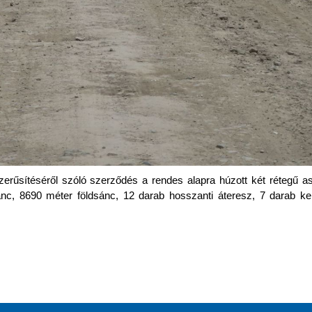
rűsítéséről szóló szerződés a rendes alapra húzott két rétegű asz
ánc, 8690 méter földsánc, 12 darab hosszanti áteresz, 7 darab ke