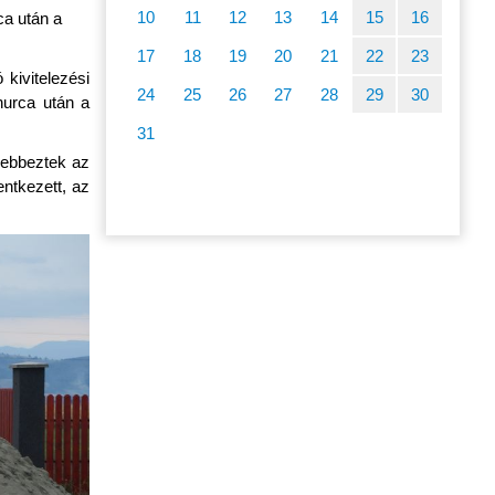
10
11
12
13
14
15
16
a után a
17
18
19
20
21
22
23
 kivitelezési
24
25
26
27
28
29
30
hurca után a
31
llebbeztek az
ntkezett, az