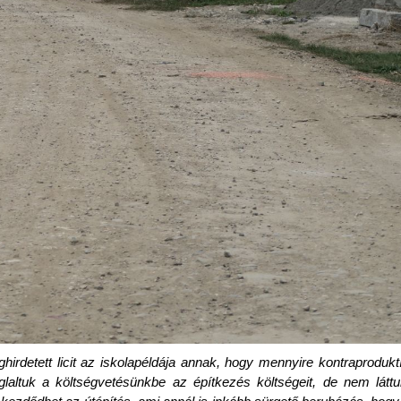
rdetett licit az iskolapéldája annak, hogy mennyire kontraproduktí
oglaltuk a költségvetésünkbe az építkezés költségeit, de nem látt