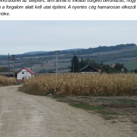
, kezdődhet az útépítés, ami annál is inkább sürgető beruházás, hogy 
ag a forgalom alatt kell utat építeni. A nyertes cég hamarosan elkez
nöke.