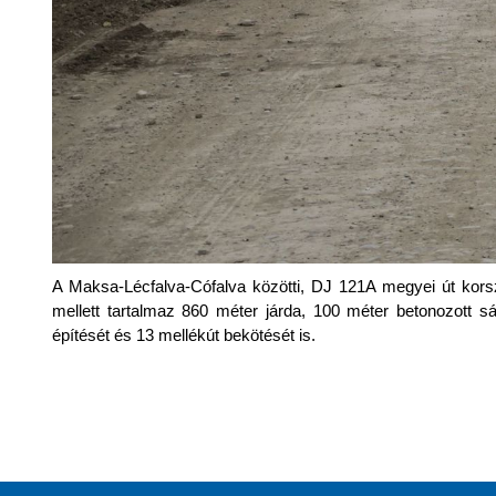
A Maksa-Lécfalva-Cófalva közötti, DJ 121A megyei út korsze
mellett tartalmaz 860 méter járda, 100 méter betonozott s
építését és 13 mellékút bekötését is.