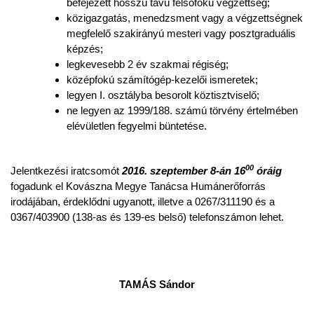
befejezett hosszú távú felsőfokú végzettség;
közigazgatás, menedzsment vagy a végzettségnek
megfelelő szakirányú mesteri vagy posztgraduális
képzés;
legkevesebb 2 év szakmai régiség;
középfokú számítógép-kezelői ismeretek;
legyen I. osztályba besorolt köztisztviselő;
ne legyen az 1999/188. számú törvény értelmében
elévületlen fegyelmi büntetése.
00
Jelentkezési iratcsomót
2016. szeptember 8-án 16
órá
ig
fogadunk el Kovászna Megye Tanácsa Humánerőforrás
irodájában, érdeklődni ugyanott, illetve a 0267/311190 és a
0367/403900 (138-as és 139-es belső) telefonszámon lehet.
TAMÁS Sándor