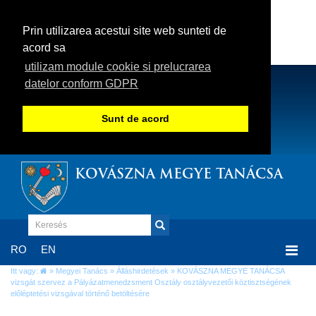
Prin utilizarea acestui site web sunteti de
acord sa
utilizam module cookie si prelucrarea
datelor conform GDPR
Sunt de acord
KOVÁSZNA MEGYE TANÁCSA
Togg
RO
EN
navi
Itt vagy:
»
Megyei Tanács
»
Álláshirdetések
» KOVÁSZNA MEGYE TANÁCSA
vizsgát szervez a Pályázatmenedzsment Osztály osztályvezetői köztisztségének
előléptetési vizsgával történő betöltésére