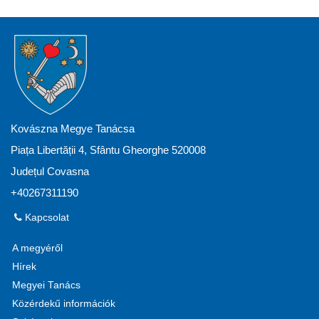
Kovászna Megye Tanácsa
Piața Libertății 4, Sfântu Gheorghe 520008
Județul Covasna
+40267311190
Kapcsolat
A megyéről
Hírek
Megyei Tanács
Közérdekű információk