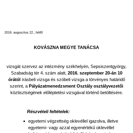
KOVÁSZNA MEGYE TANÁCSA vizsgát
szervez a Pályázatmenedzsment Osztály
osztályvezetői köztisztségének előléptetési
vizsgával történő betöltésére
2016. augusztus 22., hétfő
KOVÁSZNA MEGYE TANÁCSA
vizsgát szervez az intézmény székhelyén, Sepsiszentgyörgy,
Szabadság tér 4. szám alatt,
2016. szeptember 20-án 10
órától
írásbeli vizsga és szóbeli vizsga a törvényes határidő
szerint, a
Pályázatmenedzsment Osztály
osztályvezetői
köztisztségének előléptetési vizsgával történő betöltésére.
Részvételi feltételek:
egyetemi végzettség oklevéllel igazolva, illetve
egyetemi- vagy azzal egyenértékű oklevéllel