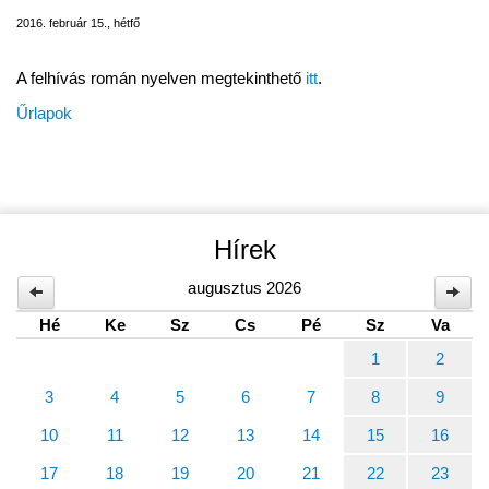
2016. február 15., hétfő
A felhívás román nyelven megtekinthető
itt
.
Űrlapok
Hírek
augusztus 2026
Hé
Ke
Sz
Cs
Pé
Sz
Va
1
2
3
4
5
6
7
8
9
10
11
12
13
14
15
16
17
18
19
20
21
22
23