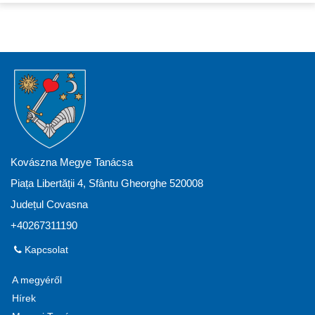
Kovászna Megye Tanácsa
Piața Libertății 4, Sfântu Gheorghe 520008
Județul Covasna
+40267311190
Kapcsolat
A megyéről
Hírek