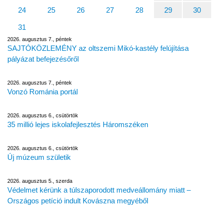
24
25
26
27
28
29
30
31
2026. augusztus 7., péntek
SAJTÓKÖZLEMÉNY az oltszemi Mikó-kastély felújítása
pályázat befejezésőről
2026. augusztus 7., péntek
Vonzó Románia portál
2026. augusztus 6., csütörtök
35 millió lejes iskolafejlesztés Háromszéken
2026. augusztus 6., csütörtök
Új múzeum születik
2026. augusztus 5., szerda
Védelmet kérünk a túlszaporodott medveállomány miatt –
Országos petíció indult Kovászna megyéből