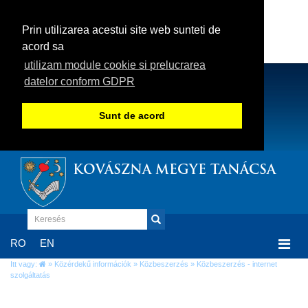
Prin utilizarea acestui site web sunteti de
acord sa
utilizam module cookie si prelucrarea
datelor conform GDPR
Sunt de acord
KOVÁSZNA MEGYE TANÁCSA
Togg
RO
EN
navi
Itt vagy:
»
Közérdekű információk
»
Közbeszerzés
» Közbeszerzés - internet
szolgáltatás
Közbeszerzés - internet szolgáltatás