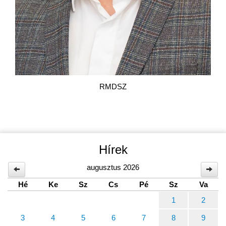
RMDSZ
Hírek
augusztus 2026
Hé
Ke
Sz
Cs
Pé
Sz
Va
1
2
3
4
5
6
7
8
9