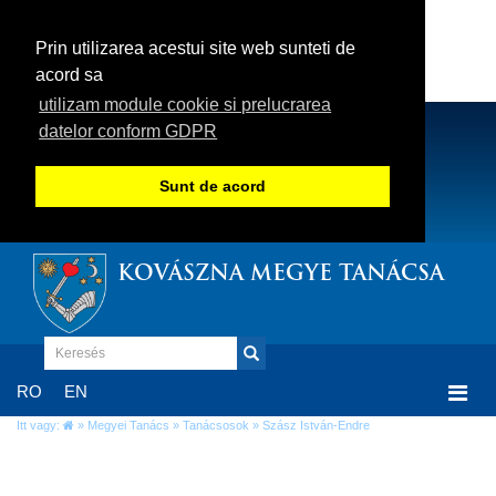
Prin utilizarea acestui site web sunteti de
acord sa
utilizam module cookie si prelucrarea
datelor conform GDPR
Sunt de acord
KOVÁSZNA MEGYE TANÁCSA
Togg
RO
EN
navi
Itt vagy:
»
Megyei Tanács
»
Tanácsosok
» Szász István-Endre
Szász István-Endre