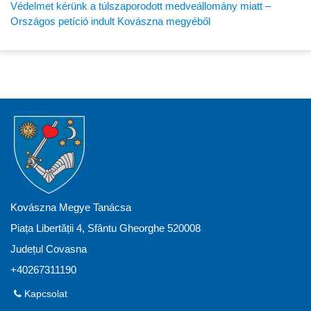
Védelmet kérünk a túlszaporodott medveállomány miatt –
Országos petíció indult Kovászna megyéből
Kovászna Megye Tanácsa
Piața Libertății 4, Sfântu Gheorghe 520008
Județul Covasna
+40267311190
Kapcsolat