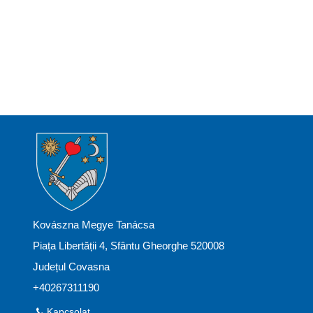
Kovászna Megye Tanácsa
Piața Libertății 4, Sfântu Gheorghe 520008
Județul Covasna
+40267311190
Kapcsolat