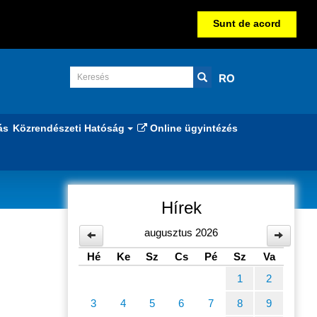
Sunt de acord
RO
ás
Közrendészeti Hatóság
Online ügyintézés
Hírek
augusztus 2026
Hé
Ke
Sz
Cs
Pé
Sz
Va
1
2
3
4
5
6
7
8
9