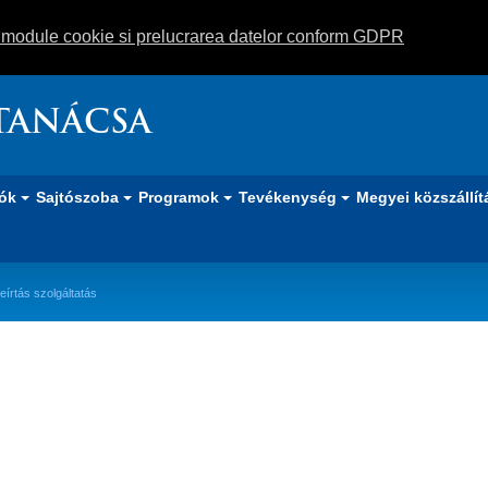
m module cookie si prelucrarea datelor conform GDPR
TANÁCSA
iók
Sajtószoba
Programok
Tevékenység
Megyei közszállít
eírtás szolgáltatás
 szolgáltatás