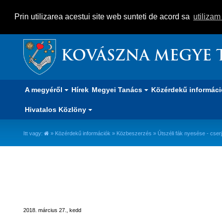
Prin utilizarea acestui site web sunteti de acord sa
utiliza
KOVÁSZNA MEGYE 
A megyéről
Hírek
Megyei Tanács
Közérdekű informác
Hivatalos Közlöny
Itt vagy:
»
Közérdekű információk
»
Közbeszerzés
» Útszéli fák nyesése - cserj
Útszéli fák nyesése - cserjeírtás
2018. március 27., kedd