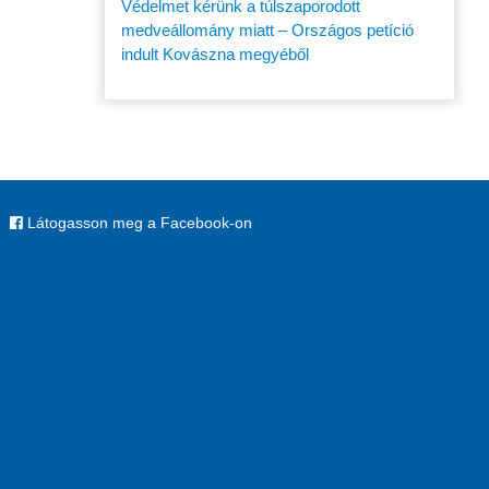
Védelmet kérünk a túlszaporodott
medveállomány miatt – Országos petíció
indult Kovászna megyéből
Látogasson meg a Facebook-on