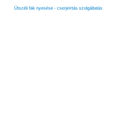
Útszéli fák nyesése - cserjeírtás szolgáltatás