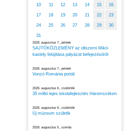
10
11
12
13
14
15
16
17
18
19
20
21
22
23
24
25
26
27
28
29
30
31
2026. augusztus 7., péntek
SAJTÓKÖZLEMÉNY az oltszemi Mikó-
kastély felújítása pályázat befejezésőről
2026. augusztus 7., péntek
Vonzó Románia portál
2026. augusztus 6., csütörtök
35 millió lejes iskolafejlesztés Háromszéken
2026. augusztus 6., csütörtök
Új múzeum születik
2026. augusztus 5., szerda