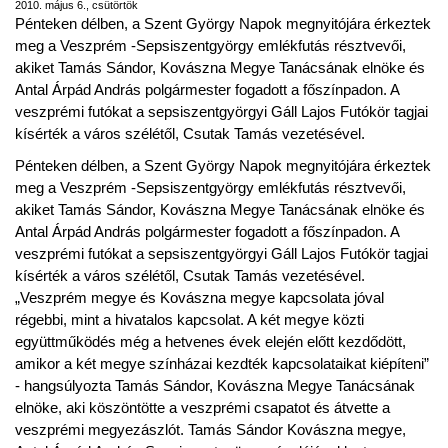
2010. május 6., csütörtök
Pénteken délben, a Szent György Napok megnyitójára érkeztek
meg a Veszprém -Sepsiszentgyörgy emlékfutás résztvevői,
akiket Tamás Sándor, Kovászna Megye Tanácsának elnöke és
Antal Árpád András polgármester fogadott a főszínpadon. A
veszprémi futókat a sepsiszentgyörgyi Gáll Lajos Futókör tagjai
kísérték a város szélétől, Csutak Tamás vezetésével.
Pénteken délben, a Szent György Napok megnyitójára érkeztek
meg a Veszprém -Sepsiszentgyörgy emlékfutás résztvevői,
akiket Tamás Sándor, Kovászna Megye Tanácsának elnöke és
Antal Árpád András polgármester fogadott a főszínpadon. A
veszprémi futókat a sepsiszentgyörgyi Gáll Lajos Futókör tagjai
kísérték a város szélétől, Csutak Tamás vezetésével.
„Veszprém megye és Kovászna megye kapcsolata jóval
régebbi, mint a hivatalos kapcsolat. A két megye közti
együttműködés még a hetvenes évek elején előtt kezdődött,
amikor a két megye színházai kezdték kapcsolataikat kiépíteni”
- hangsúlyozta Tamás Sándor, Kovászna Megye Tanácsának
elnöke, aki köszöntötte a veszprémi csapatot és átvette a
veszprémi megyezászlót. Tamás Sándor Kovászna megye,