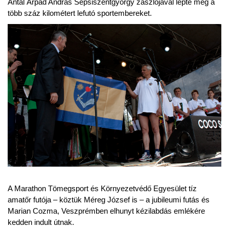
Antal Árpád András Sepsiszentgyörgy zászlójával lepte meg a
több száz kilométert lefutó sportembereket.
A Marathon Tömegsport és Környezetvédő Egyesület tíz
amatőr futója – köztük Méreg József is – a jubileumi futás és
Marian Cozma, Veszprémben elhunyt kézilabdás emlékére
kedden indult útnak.