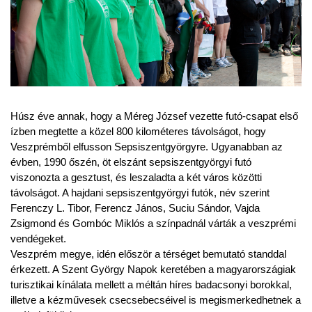
Húsz éve annak, hogy a Méreg József vezette futó-csapat első
ízben megtette a közel 800 kilométeres távolságot, hogy
Veszprémből elfusson Sepsiszentgyörgyre. Ugyanabban az
évben, 1990 őszén, öt elszánt sepsiszentgyörgyi futó
viszonozta a gesztust, és leszaladta a két város közötti
távolságot. A hajdani sepsiszentgyörgyi futók, név szerint
Ferenczy L. Tibor, Ferencz János, Suciu Sándor, Vajda
Zsigmond és Gombóc Miklós a színpadnál várták a veszprémi
vendégeket.
Veszprém megye, idén először a térséget bemutató standdal
érkezett. A Szent György Napok keretében a magyarországiak
turisztikai kínálata mellett a méltán híres badacsonyi borokkal,
illetve a kézművesek csecsebecséivel is megismerkedhetnek a