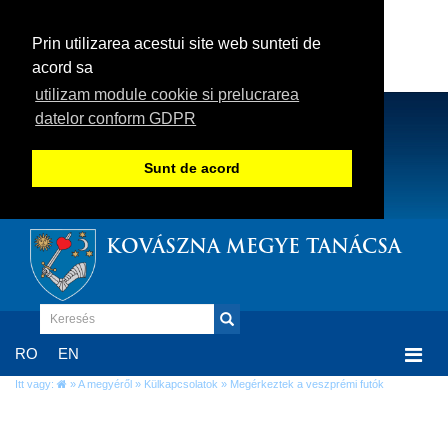
Prin utilizarea acestui site web sunteti de
acord sa
utilizam module cookie si prelucrarea
datelor conform GDPR
Sunt de acord
KOVÁSZNA MEGYE TANÁCSA
Togg
RO
EN
navi
Itt vagy:
»
A megyéről
»
Külkapcsolatok
» Megérkeztek a veszprémi futók
Megérkeztek a veszprémi futók