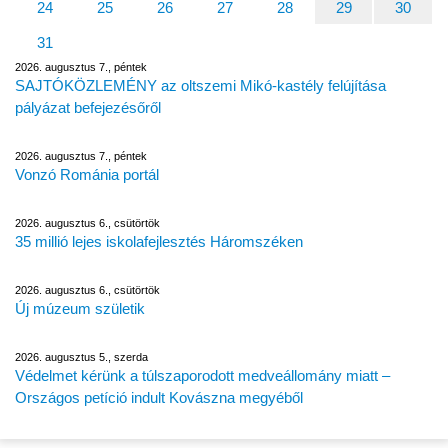
24
25
26
27
28
29
30
31
2026. augusztus 7., péntek
SAJTÓKÖZLEMÉNY az oltszemi Mikó-kastély felújítása
pályázat befejezésőről
2026. augusztus 7., péntek
Vonzó Románia portál
2026. augusztus 6., csütörtök
35 millió lejes iskolafejlesztés Háromszéken
2026. augusztus 6., csütörtök
Új múzeum születik
2026. augusztus 5., szerda
Védelmet kérünk a túlszaporodott medveállomány miatt –
Országos petíció indult Kovászna megyéből