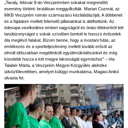
„Tavaly, február 8-án Veszprémben sokakat megrendítő
esemény történt: brutálisan meggyilkolták Marian Cozmát, az
MKB Veszprém román származású kézilabdázóját. A döbbenet
és a fájdalom mellett felemelő pillanatokat is átélhettünk. Az
édesapa viselkedése emberi nagyságról és óriási lélekerőről tett
tanúbizonyságot s sokak szívében bontott le hosszú évtizedek
óta meglévő falakat. Bízom benne, hogy a mostani futás, az
emlékezés és a sportteljesítmény mellett tovább erősíti az
elmúlt időszakban megélénkült együttműködésünket és még
közelebb hozza a két megye lakosságát egymáshoz” – írta
Talabér Márta, a Veszprém Megyei Közgyűlés alelnöke
üdvözlőlevelében, amelyet külügyi munkatársa, Magasi Anikó
olvasta fel.