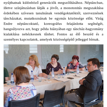
nyújthatnak különböző generációk megszólításához. Néptáncban,
illetve színjátszásban látják a jövőt, a monotonitás megszakítása
érdekében szívesen tanulnának vendégoktatóktól, szerveznének
táncházakat, mutatkoznának be egymás közönsége előtt. Virág
Endre néptáncoktató, koreográfus felajánlotta segítségét,
hangsúlyozva azt, hogy példa hiányában egy táncház-hagyomány
kialakítása nehézkesnek tűnhet. Fontos az élő beszéd és a
személyes kapcsolatok, amelyek közösségépítő jelleggel bírnak.