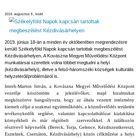
megbeszélést Kézdivásárhelyen
2019. augusztus 6., kedd
2019. június 18-án a minden év októberében megrendezésre
kerülő Székelyföld Napok kapcsán tartottak megbeszélést
Kézdivásárhelyen. A Kovászna Megyei Művelődési Központ
munkatársai szerettek volna többet megtudni a helyi
(kézdivásárhelyi), illetve a felső-háromszéki községek kulturális
helyzetéről/problémáiról is.
Imreh-Marton István, a Kovászna Megyei Művelődési Központ
vezetője köszöntötte a jelenlévőket, majd bizalmukat
megköszönve hangsúlyozta, hogy az általa vezetett intézmény
kiemelt céljai a szakmai együttműködés, a közművelődés területén
tevékenykedők segítése, valamint kapcsolathálózat kialakítása
környékbeli és már régióbeli szervezőkkel. A találkozón
résztvevő képviselők (Bereck, Torja, Gelence, Kézdiszentkereszt,
Esztelnek, Csernáton, Kézdivásárhely) közös célkitűzése a helyi