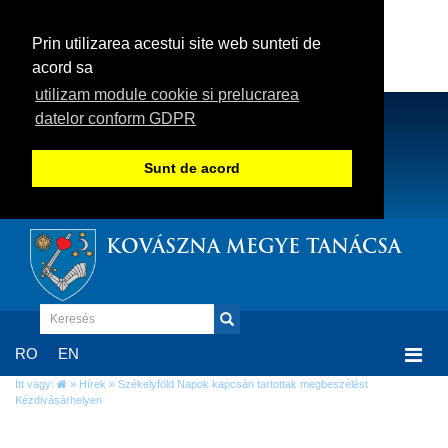
Prin utilizarea acestui site web sunteti de
acord sa
utilizam module cookie si prelucrarea
datelor conform GDPR
Sunt de acord
KOVÁSZNA MEGYE TANÁCSA
Togg
RO
EN
navi
Itt vagy:
»
Hírek
» Székelyföld Napok kapcsán tartottak megbeszélést
Kézdivásárhelyen
Székelyföld Napok kapcsán tartottak