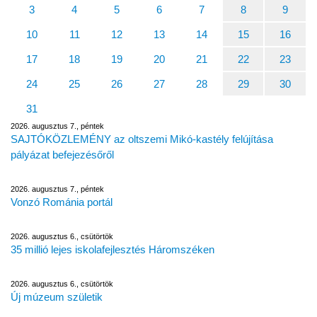
3
4
5
6
7
8
9
10
11
12
13
14
15
16
17
18
19
20
21
22
23
24
25
26
27
28
29
30
31
2026. augusztus 7., péntek
SAJTÓKÖZLEMÉNY az oltszemi Mikó-kastély felújítása
pályázat befejezésőről
2026. augusztus 7., péntek
Vonzó Románia portál
2026. augusztus 6., csütörtök
35 millió lejes iskolafejlesztés Háromszéken
2026. augusztus 6., csütörtök
Új múzeum születik