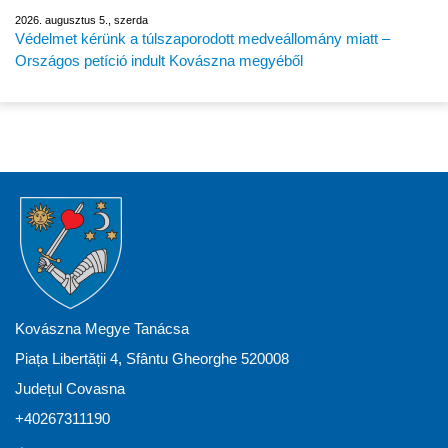
2026. augusztus 5., szerda
Védelmet kérünk a túlszaporodott medveállomány miatt –
Országos petíció indult Kovászna megyéből
Kovászna Megye Tanácsa
Piața Libertății 4, Sfântu Gheorghe 520008
Județul Covasna
+40267311190