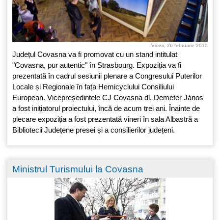
Vineri, 26 februarie 2010
Județul Covasna va fi promovat cu un stand intitulat
"Covasna, pur autentic" în Strasbourg. Expoziția va fi
prezentată în cadrul sesiunii plenare a Congresului Puterilor
Locale și Regionale în fața Hemicyclului Consiliului
European. Vicepreședintele CJ Covasna dl. Demeter János
a fost inițiatorul proiectului, încă de acum trei ani. Înainte de
plecare expoziția a fost prezentată vineri în sala Albastră a
Bibliotecii Județene presei și a consilierilor județeni.
Ministrul Turismului la Covasna