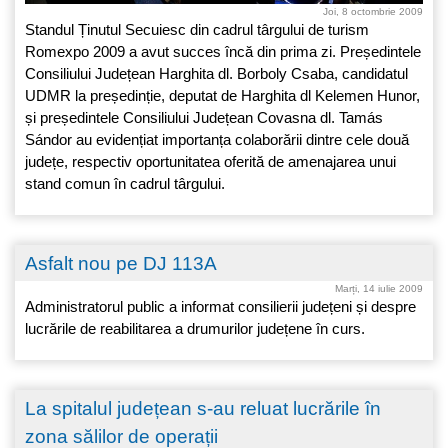
Joi, 8 octombrie 2009
Standul Ținutul Secuiesc din cadrul târgului de turism
Romexpo 2009 a avut succes încă din prima zi. Președintele
Consiliului Județean Harghita dl. Borboly Csaba, candidatul
UDMR la președinție, deputat de Harghita dl Kelemen Hunor,
și președintele Consiliului Județean Covasna dl. Tamás
Sándor au evidențiat importanța colaborării dintre cele două
județe, respectiv oportunitatea oferită de amenajarea unui
stand comun în cadrul târgului.
Asfalt nou pe DJ 113A
Marți, 14 iulie 2009
Administratorul public a informat consilierii județeni și despre
lucrările de reabilitarea a drumurilor județene în curs.
La spitalul județean s-au reluat lucrările în
zona sălilor de operații