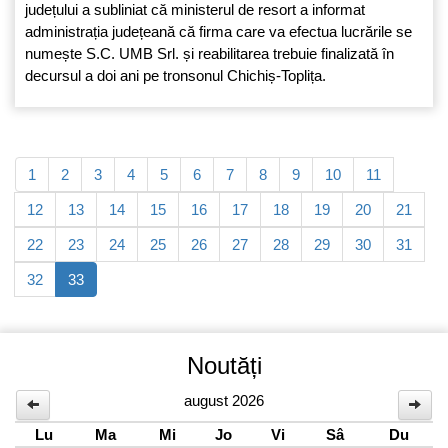
județului a subliniat că ministerul de resort a informat
administrația județeană că firma care va efectua lucrările se
numește S.C. UMB Srl. și reabilitarea trebuie finalizată în
decursul a doi ani pe tronsonul Chichiș-Toplița.
1
2
3
4
5
6
7
8
9
10
11
12
13
14
15
16
17
18
19
20
21
22
23
24
25
26
27
28
29
30
31
32
33
Noutăți
august 2026
Lu
Ma
Mi
Jo
Vi
Sâ
Du