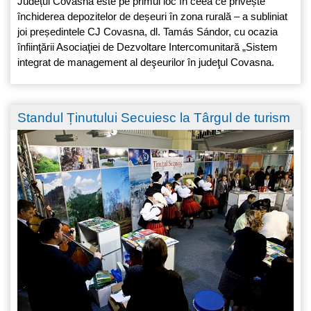
Județul Covasna este pe primul loc în ceea ce privește
închiderea depozitelor de deșeuri în zona rurală – a subliniat
joi președintele CJ Covasna, dl. Tamás Sándor, cu ocazia
înfiinţării Asociaţiei de Dezvoltare Intercomunitară „Sistem
integrat de management al deşeurilor în judeţul Covasna.
Standul Ținutului Secuiesc la Târgul de turism