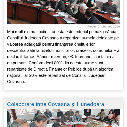
Miercuri, 3 februarie 2010
Mai mult din mai puțin – acesta este criteriul pe baza căruia
Consiliul Județean Covasna a repartizat sumele defalcate pe
valoarea adăugată pentru finanțarea cheltuielilor
descentralizate la nivelul municipiilor, orașelor, comunelor – a
declarat Tamás Sándor miercuri, 03. februarie, la întâlnirea
cu primarii. Conform legii 80% din aceste sume sunt
repartizate de Direcția Finanțelor Publice după un algoritm
național, iar 20% este repartizat de Consiliul Județean
Covasna.
Colaborare între Covasna şi Hunedoara