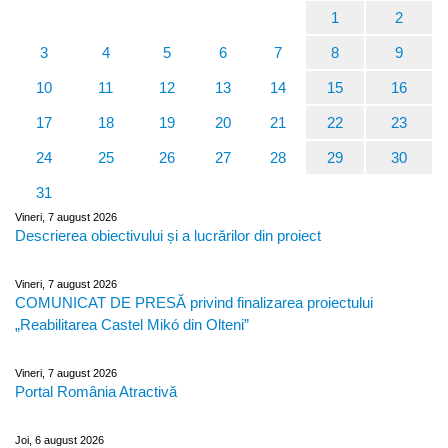
1
2
3
4
5
6
7
8
9
10
11
12
13
14
15
16
17
18
19
20
21
22
23
24
25
26
27
28
29
30
31
Vineri, 7 august 2026
Descrierea obiectivului și a lucrărilor din proiect
Vineri, 7 august 2026
COMUNICAT DE PRESĂ privind finalizarea proiectului
„Reabilitarea Castel Mikó din Olteni”
Vineri, 7 august 2026
Portal România Atractivă
Joi, 6 august 2026