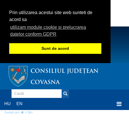
Prin utilizarea acestui site web sunteti de
acord sa
utilizam module cookie si prelucrarea
datelor conform GDPR
Sunt de acord
CONSILIUL JUDEȚEAN
COVASNA
Togg
HU
EN
navi
Sunteți aici:
» Știri
Știri