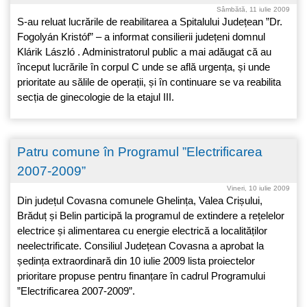
Sâmbătă, 11 iulie 2009
S-au reluat lucrările de reabilitarea a Spitalului Județean ”Dr.
Fogolyán Kristóf” – a informat consilierii județeni domnul
Klárik László . Administratorul public a mai adăugat că au
început lucrările în corpul C unde se află urgența, și unde
prioritate au sălile de operații, și în continuare se va reabilita
secția de ginecologie de la etajul III.
Patru comune în Programul ”Electrificarea
2007-2009”
Vineri, 10 iulie 2009
Din județul Covasna comunele Ghelința, Valea Crișului,
Brăduț și Belin participă la programul de extindere a rețelelor
electrice și alimentarea cu energie electrică a localităților
neelectrificate. Consiliul Județean Covasna a aprobat la
ședința extraordinară din 10 iulie 2009 lista proiectelor
prioritare propuse pentru finanțare în cadrul Programului
”Electrificarea 2007-2009”.